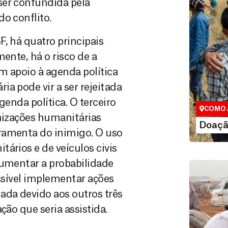
ser confundida pela
do conflito.
, há quatro principais
ente, há o risco de a
Doação
m apoio à agenda política
Você pode
a pode vir a ser rejeitada
maneiras, 
valor que de
genda política. O terceiro
COMO 
anizações humanitárias
LE
Doaçã
ramenta do inimigo. O uso
ários e de veículos civis
aumentar a probabilidade
ossível implementar ações
ada devido aos outros três
ção que seria assistida.