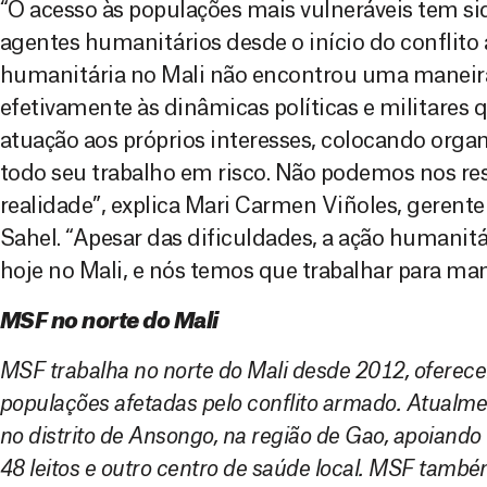
“O acesso às populações mais vulneráveis tem s
agentes humanitários desde o início do conflito
humanitária no Mali não encontrou uma maneira
efetivamente às dinâmicas políticas e militares
atuação aos próprios interesses, colocando orga
todo seu trabalho em risco. Não podemos nos re
realidade”, explica Mari Carmen Viñoles, gerente
Sahel. “Apesar das dificuldades, a ação humanitár
hoje no Mali, e nós temos que trabalhar para man
MSF no norte do Mali
MSF trabalha no norte do Mali desde 2012, oferec
populações afetadas pelo conflito armado. Atualme
no distrito de Ansongo, na região de Gao, apoiando
48 leitos e outro centro de saúde local. MSF també