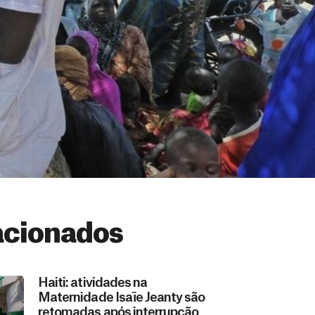
acionados
Haiti: atividades na
Maternidade Isaïe Jeanty são
retomadas após interrupção