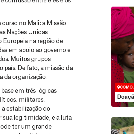
e confusão entre eles e os
m curso no Mali: a Missão
das Nações Unidas
o Europeia na região de
odas em apoio ao governo e
dos. Muitos grupos
Doação
 país. De fato, a missão da
São as do
que nos p
a da organização.
vidas em di
COMO 
 base em três lógicas
LE
Doaçã
íticos, militares,
a estabilização do
 sua legitimidade; e a luta
 pode ter um grande