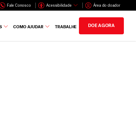
Fale Conosco
Acessibilidade
Área do doador
DOE AGORA
S
COMO AJUDAR
TRABALHE