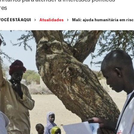
res
VOCÊ ESTÁ AQUI
Atualidades
Mali: ajuda humanitária em ris