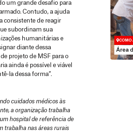
ido um grande desafio para
 armado. Contudo, a ajuda
 consistente de reagir
Área do
 que subordinam sua
Espaço exc
nizações humanitárias e
COMO 
signar diante dessa
LE
Área 
 de projeto de MSF para o
ia ainda é possível e viável
tê-la dessa forma”.
endo cuidados médicos às
nte, a organização trabalha
 um hospital de referência de
m trabalha nas áreas rurais