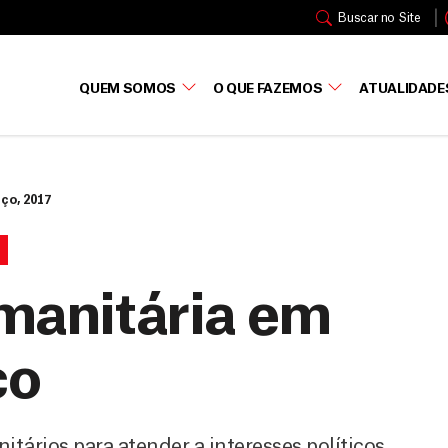
Buscar no Site
QUEM SOMOS
O QUE FAZEMOS
ATUALIDADE
ço, 2017
I
umanitária em
co
tários para atender a interesses políticos