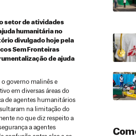
no setor de atividades
ajuda humanitária no
tório divulgado hoje pela
icos Sem Fronteiras
strumentalização de ajuda
 o governo malinês e
tivo em diversas áreas do
nça de agentes humanitários
esultaram na limitação do
mente no que diz respeito a
 segurança a agentes
Como