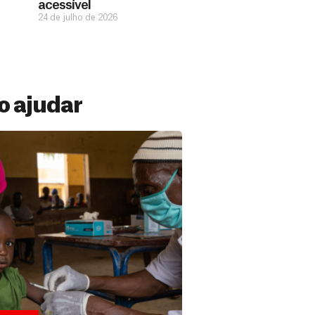
acessível
24 de julho de 2026
 ajudar
 Mensal
ações constantes de pessoas como você
ermitem estar preparados para salvar
versos países. Veja por que se tornar...