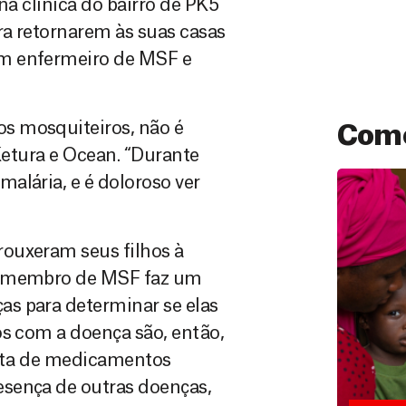
na clínica do bairro de PK5
ra retornarem às suas casas
um enfermeiro de MSF e
s mosquiteiros, não é
Como
 Ketura e Ocean. “Durante
alária, e é doloroso ver
ouxeram seus filhos à
um membro de MSF faz um
s para determinar se elas
os com a doença são, então,
Doação
reta de medicamentos
São as do
que nos p
sença de outras doenças,
vidas em di