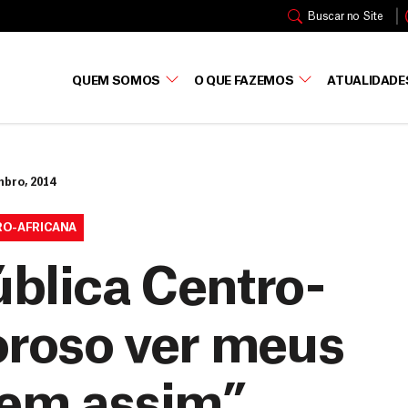
Buscar no Site
QUEM SOMOS
O QUE FAZEMOS
ATUALIDADE
mbro, 2014
RO-AFRICANA
ública Centro-
loroso ver meus
erem assim”