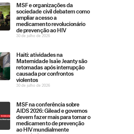
MSF e organizações da
sociedade civil debatem como
ampliar acesso a
medicamento revolucionário
de prevenção ao HIV
30 de julho de 2026
Haiti: atividades na
Maternidade Isaïe Jeanty são
retomadas após interrupção
causada por confrontos
violentos
30 de julho de 2026
MSF na conferência sobre
AIDS 2026: Gilead e governos
devem fazer mais para tornar o
medicamento de prevenção
ao HIV mundialmente