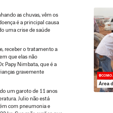
nhando as chuvas, vêm os
oença é a principal causa
ndo uma crise de saúde
, receber o tratamento a
em que elas não
Área do
Dr. Papy Nimbata, que é a
Espaço exc
rianças gravemente
COMO 
LE
Área 
do um garoto de 11 anos
atura. Julio não está
mbém com pneumonia e