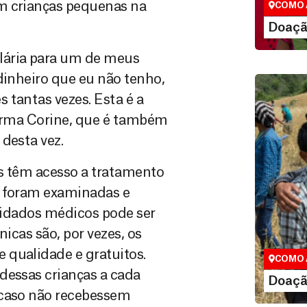
m crianças pequenas na
COMO 
LE
Doaçã
lária para um de meus
dinheiro que eu não tenho,
 tantas vezes. Esta é a
firma Corine, que é também
desta vez.
as têm acesso a tratamento
s foram examinadas e
Doação
cuidados médicos pode ser
Você pode
nicas são, por vezes, os
maneiras, 
valor que de
 qualidade e gratuitos.
COMO 
dessas crianças a cada
LE
Doaçã
 caso não recebessem