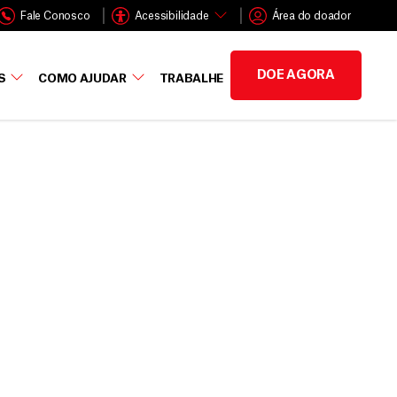
Fale Conosco
Acessibilidade
Área do doador
DOE AGORA
S
COMO AJUDAR
TRABALHE