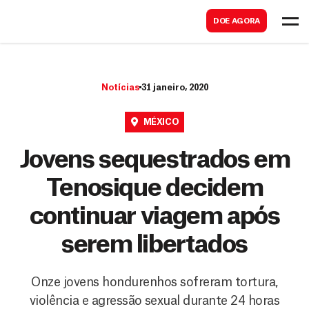
B
s
DOE AGORA
u
c
s
a
c
r
Notícias
31 janeiro, 2020
a
r
MÉXICO
Jovens sequestrados em
Tenosique decidem
continuar viagem após
serem libertados
Onze jovens hondurenhos sofreram tortura,
violência e agressão sexual durante 24 horas