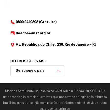
o
d
o
a
0800 9410808 (Gratuito)
d
o
doador@msf.org.br
r
Av. República do Chile , 230, Rio de Janeiro – RJ
OUTROS SITES MSF
Selecione o país
Médicos Sem Fronteiras, inscrita no CNPJ sob o nº 13.844.894/0001-48, é
uma associação sem fins lucrativos que, nos termos da legislação tributária
brasileira, goza de isenção com relação aos tributos federais devidos sobre
suas receitas próprias.