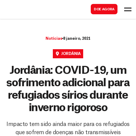
B
s
DOE AGORA
u
c
s
a
c
r
Notícias
8 janeiro, 2021
a
r
JORDÂNIA
Jordânia: COVID-19, um
sofrimento adicional para
refugiados sírios durante
inverno rigoroso
Impacto tem sido ainda maior para os refugiados
que sofrem de doenças não transmissíveis