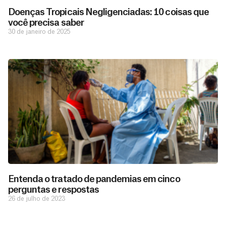
Doenças Tropicais Negligenciadas: 10 coisas que
você precisa saber
30 de janeiro de 2025
D
São as
doações
o
constantes
a
de pessoas
ç
como você
Entenda o tratado de pandemias em cinco
que nos
ã
perguntas e respostas
D
Você
permitem
o
26 de julho de 2023
pode
o
estar
contribuir
M
preparados
a
com
e
para salvar