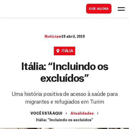
B
s
DOE AGORA
u
c
s
a
c
r
Notícias
18 abril, 2019
a
r
ITÁLIA
Itália: “Incluindo os
excluídos”
Uma história positiva de acesso à saúde para
migrantes e refugiados em Turim
VOCÊ ESTÁ AQUI
Atualidades
Itália: “Incluindo os excluídos”