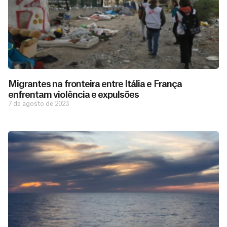
Migrantes na fronteira entre Itália e França
enfrentam violência e expulsões
7 de agosto de 2023
D
São as
doações
o