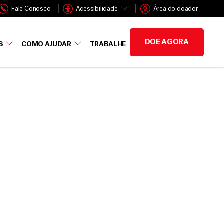
Fale Conosco
Acessibilidade
Área do doador
DOE AGORA
S
COMO AJUDAR
TRABALHE