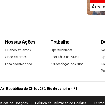
LE
Área 
Nossas Ações
Trabalhe
D
Quando atuamos
Oportunidades
No
Onde estamos
Escritório no Brasil
Op
Está acontecendo
Arrecadação nas ruas
Di
Pe
Av. República do Chile , 230, Rio de Janeiro – RJ
íticas de Doações
Política de Utilização de Cookies
Termos