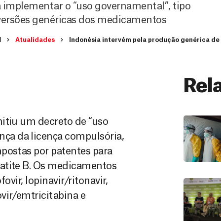
ra implementar o “uso governamental”, tipo
 versões genéricas dos medicamentos
I
Atualidades
Indonésia intervém pela produção genérica d
Rel
mitiu um decreto de “uso
ça da licença compulsória,
postas por patentes para
patite B. Os medicamentos
ovir, lopinavir/ritonavir,
vir/emtricitabina e