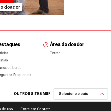
IA MAIS
do doador
estaques
Área do doador
tícias
Entrar
inião
ários de bordo
rguntas Frequentes
OUTROS SITES MSF
Selecione o país
 de uso
Entre em Contato