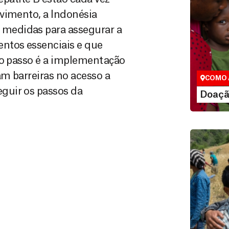
vimento, a Indonésia
medidas para assegurar a
Doação
ntos essenciais e que
São as do
que nos p
mo passo é a implementação
vidas em di
m barreiras no acesso a
COMO 
guir os passos da
LE
Doaçã
Doação