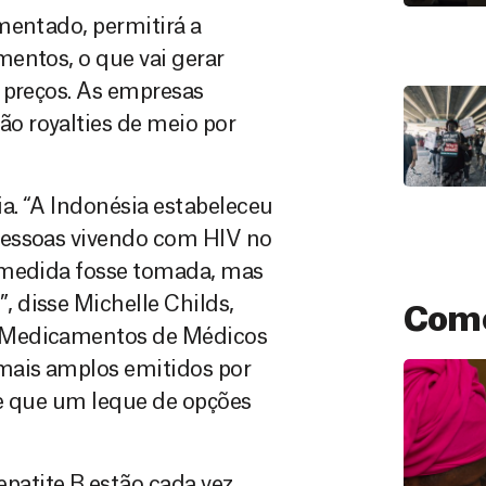
mentado, permitirá a
entos, o que vai gerar
 preços. As empresas
o royalties de meio por
a. “A Indonésia estabeleceu
pessoas vivendo com HIV no
 medida fosse tomada, mas
 disse Michelle Childs,
Como
a Medicamentos de Médicos
mais amplos emitidos por
de que um leque de opções
atite B estão cada vez