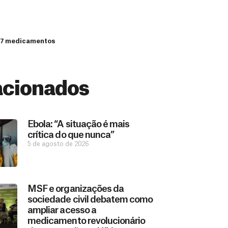
e 7 medicamentos
acionados
Ebola: “A situação é mais
crítica do que nunca”
5 de agosto de 2026
MSF e organizações da
sociedade civil debatem como
ampliar acesso a
medicamento revolucionário