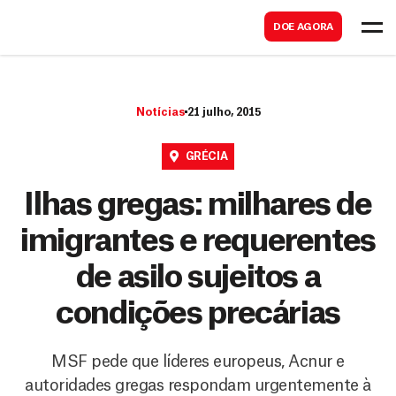
B
s
DOE AGORA
u
c
s
a
c
r
Notícias
21 julho, 2015
a
r
GRÉCIA
Ilhas gregas: milhares de
imigrantes e requerentes
de asilo sujeitos a
condições precárias
MSF pede que líderes europeus, Acnur e
autoridades gregas respondam urgentemente à