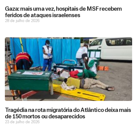
Gaza: mais uma vez, hospitais de MSF recebem
feridos de ataques israelenses
28 de julho de 2026
D
São as
doações
o
constantes
a
de pessoas
ç
como você
Tragédia na rota migratória do Atlântico deixa mais
que nos
ã
de 150 mortos ou desaparecidos
D
Você
permitem
o
23 de julho de 2026
pode
o
estar
contribuir
M
preparados
a
com
e
para salvar