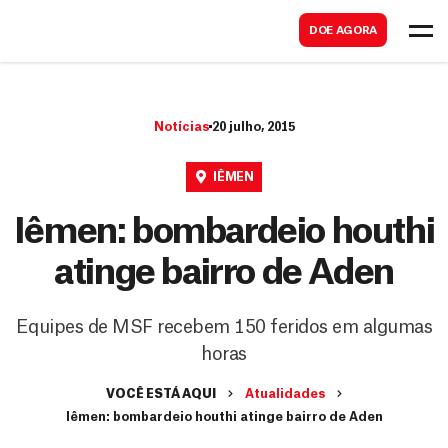
B
s
DOE AGORA
u
c
s
a
c
r
Notícias
20 julho, 2015
a
r
IÊMEN
Iêmen: bombardeio houthi
atinge bairro de Aden
Equipes de MSF recebem 150 feridos em algumas
horas
VOCÊ ESTÁ AQUI
Atualidades
Iêmen: bombardeio houthi atinge bairro de Aden