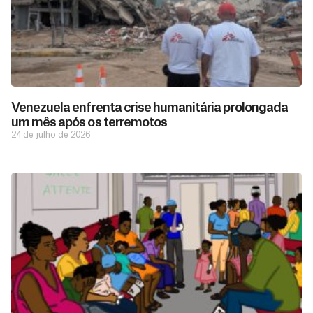
Venezuela enfrenta crise humanitária prolongada
um mês após os terremotos
24 de julho de 2026
D
São as
doações
o
constantes