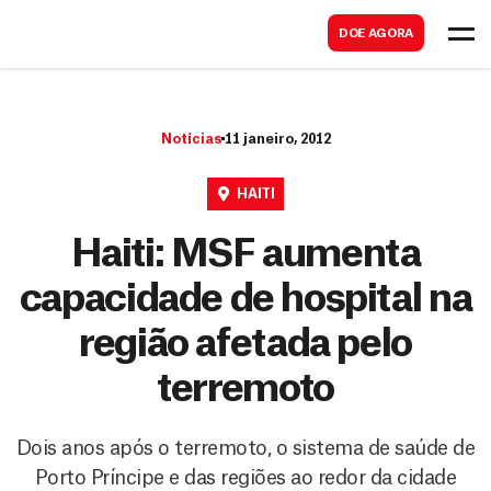
B
s
DOE AGORA
u
c
s
a
c
r
Notícias
11 janeiro, 2012
a
r
HAITI
Haiti: MSF aumenta
capacidade de hospital na
região afetada pelo
terremoto
Dois anos após o terremoto, o sistema de saúde de
Porto Príncipe e das regiões ao redor da cidade