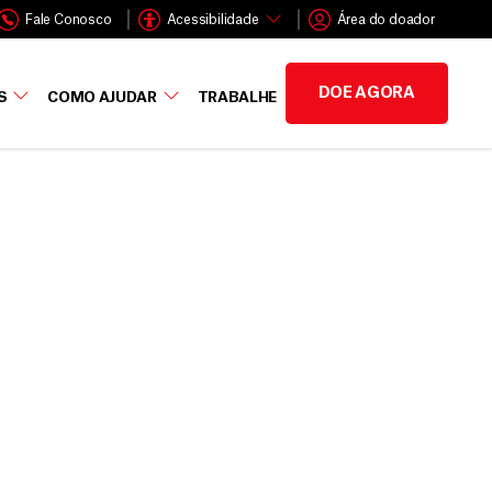
Fale Conosco
Acessibilidade
Área do doador
DOE AGORA
S
COMO AJUDAR
TRABALHE