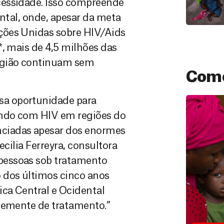
cessidade. Isso compreende
ental, onde, apesar da meta
ções Unidas sobre HIV/Aids
*, mais de 4,5 milhões das
egião continuam sem
Como
a oportunidade para
endo com HIV em regiões do
ciadas apesar dos enormes
ecilia Ferreyra, consultora
pessoas sob tratamento
 dos últimos cinco anos
Doação
ica Central e Ocidental
São as do
ntemente de tratamento.”
que nos p
vidas em di