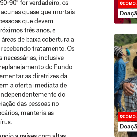
-90” for verdadeiro, os
COMO 
acunas quase que mortais
LE
Doaçã
e pessoas que devem
róximos três anos, e
áreas de baixa cobertura a
s recebendo tratamento. Os
necessárias, inclusive
 o replanejamento do Fundo
mentar as diretrizes da
m a oferta imediata de
Doação
, independentemente do
Você pode
iciação das pessoas no
maneiras, 
valor que de
cários, manteria as
COMO 
írus.
LE
Doaçã
apoio a países com altas