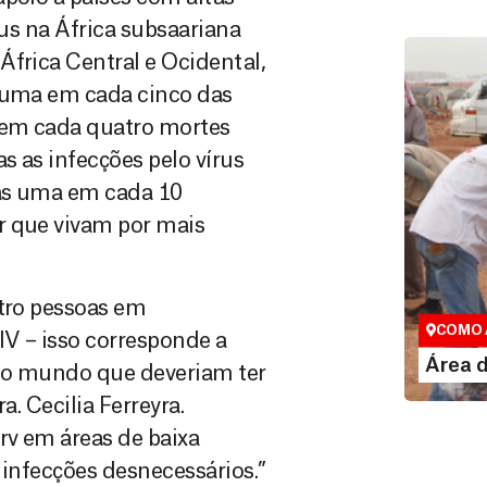
rus na África subsaariana
África Central e Ocidental,
m uma em cada cinco das
 em cada quatro mortes
s as infecções pelo vírus
nas uma em cada 10
r que vivam por mais
Área do
atro pessoas em
Espaço exc
COMO 
V – isso corresponde a
LE
Área 
 no mundo que deveriam ter
a. Cecilia Ferreyra.
rv em áreas de baixa
 infecções desnecessários.”