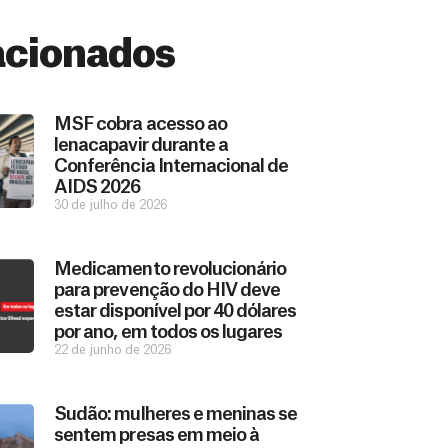
acionados
MSF cobra acesso ao
lenacapavir durante a
Conferência Internacional de
AIDS 2026
30 de julho de 2026
Medicamento revolucionário
para prevenção do HIV deve
estar disponível por 40 dólares
por ano, em todos os lugares
22 de junho de 2026
Sudão: mulheres e meninas se
sentem presas em meio à