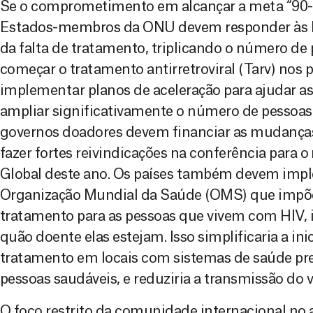
Se o comprometimento em alcançar a meta “90-90
Estados-membros da ONU devem responder às l
da falta de tratamento, triplicando o número d
começar o tratamento antirretroviral (Tarv) nos p
implementar planos de aceleração para ajudar as 
ampliar significativamente o número de pessoa
governos doadores devem financiar as mudanças 
fazer fortes reivindicações na conferência para
Global deste ano. Os países também devem imple
Organização Mundial da Saúde (OMS) que impõe
tratamento para as pessoas que vivem com HIV
quão doente elas estejam. Isso simplificaria a in
tratamento em locais com sistemas de saúde pre
pessoas saudáveis, e reduziria a transmissão do v
O foco restrito da comunidade internacional no 