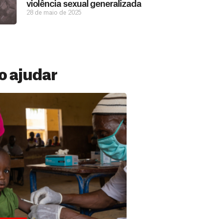
violência sexual generalizada
28 de maio de 2025
 ajudar
 Mensal
ações constantes de pessoas como você
ermitem estar preparados para salvar
versos países. Veja por que se tornar...