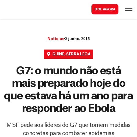
B
s
DOE AGORA
u
c
s
a
c
r
Notícias
3 junho, 2015
a
r
GUINÉ
,
SERRA LEOA
G7: o mundo não está
mais preparado hoje do
que estava há um ano para
responder ao Ebola
MSF pede aos líderes do G7 que tomem medidas
concretas para combater epidemias