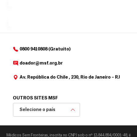
para
e
doadores
a
de
MSF....
d
o
d
o
a
0800 9410808 (Gratuito)
d
o
doador@msf.org.br
r
Av. República do Chile , 230, Rio de Janeiro – RJ
OUTROS SITES MSF
Selecione o país
Médicos Sem Fronteiras, inscrita no CNPJ sob o nº 13.844.894/0001-48, é