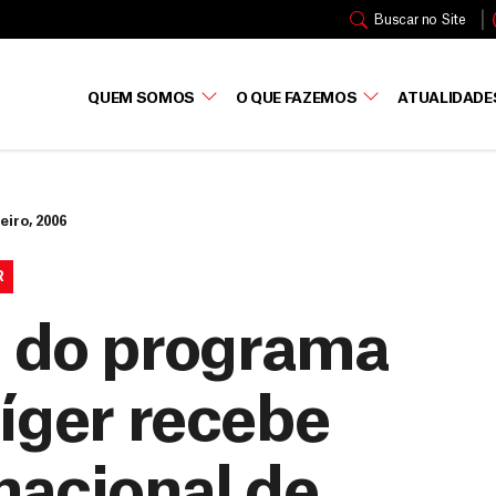
Buscar no Site
QUEM SOMOS
O QUE FAZEMOS
ATUALIDADE
eiro, 2006
R
o do programa
íger recebe
nacional de