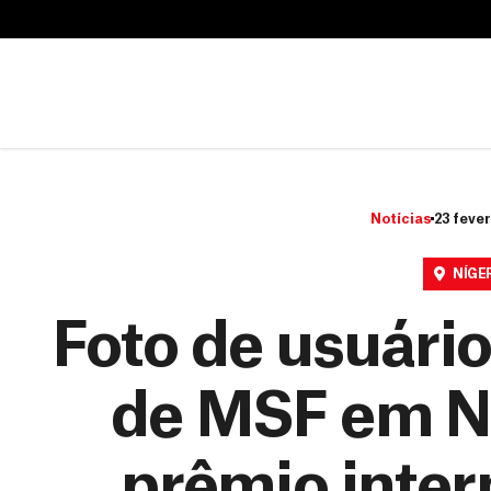
B
u
B
s
u
c
s
a
c
r
a
r
Notícias
23 fever
NÍGE
Foto de usuári
de MSF em N
prêmio inter