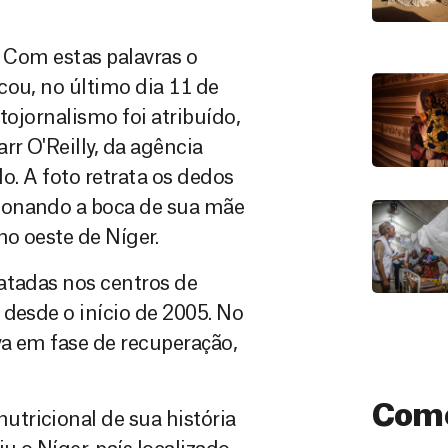
. Com estas palavras o
cou, no último dia 11 de
tojornalismo foi atribuído,
rr O'Reilly, da agência
do. A foto retrata os dedos
ionando a boca de sua mãe
o oeste de Níger.
atadas nos centros de
 desde o início de 2005. No
va em fase de recuperação,
Como
tricional de sua história