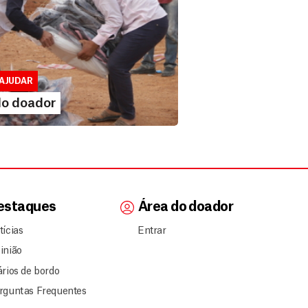
 doador
lusivo para doadores de MSF....
AJUDAR
IA MAIS
do doador
estaques
Área do doador
tícias
Entrar
inião
ários de bordo
rguntas Frequentes