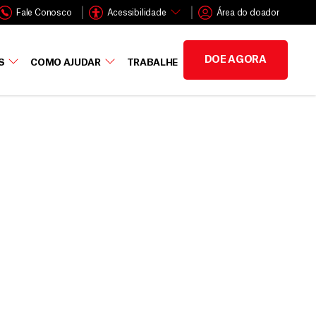
Fale Conosco
Acessibilidade
Área do doador
DOE AGORA
S
COMO AJUDAR
TRABALHE