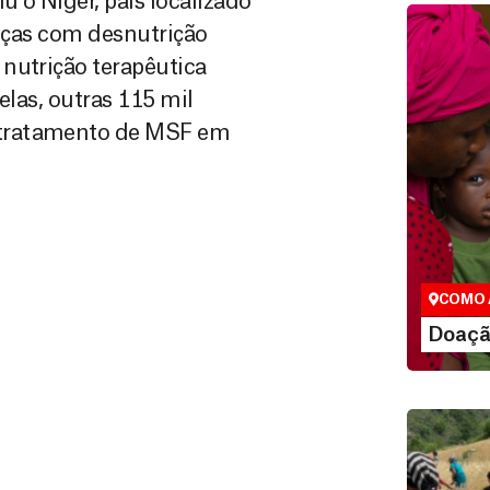
u o Níger, país localizado
anças com desnutrição
nutrição terapêutica
elas, outras 115 mil
 tratamento de MSF em
Doação
São as do
que nos p
vidas em di
COMO 
LE
Doaçã