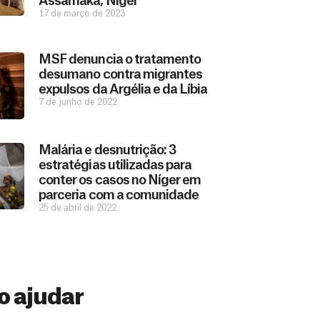
Assamaka, Níger
17 de março de 2023
MSF denuncia o tratamento
desumano contra migrantes
expulsos da Argélia e da Líbia
7 de junho de 2022
Malária e desnutrição: 3
estratégias utilizadas para
conter os casos no Níger em
parceria com a comunidade
25 de abril de 2022
 ajudar