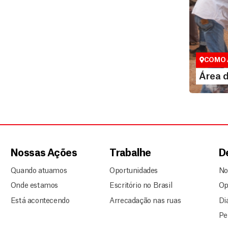
Área do
Espaço exc
COMO 
LE
Área 
Nossas Ações
Trabalhe
D
Quando atuamos
Oportunidades
No
Onde estamos
Escritório no Brasil
Op
Está acontecendo
Arrecadação nas ruas
Di
Pe