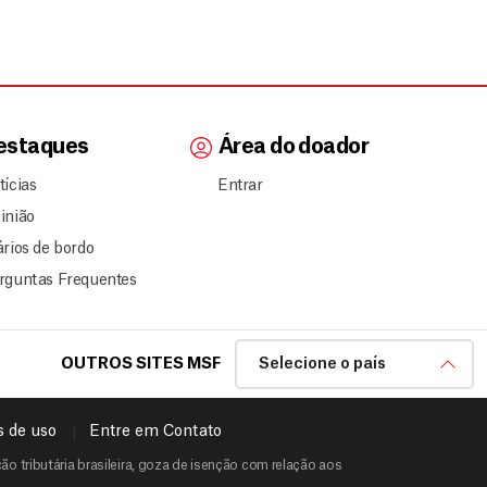
estaques
Área do doador
tícias
Entrar
inião
ários de bordo
rguntas Frequentes
OUTROS SITES MSF
Selecione o país
 de uso
Entre em Contato
o tributária brasileira, goza de isenção com relação aos