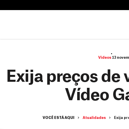
B
u
B
s
u
c
s
a
c
r
a
r
Vídeos
13 novem
Exija preços de 
Vídeo G
VOCÊ ESTÁ AQUI
Atualidades
Exija pr