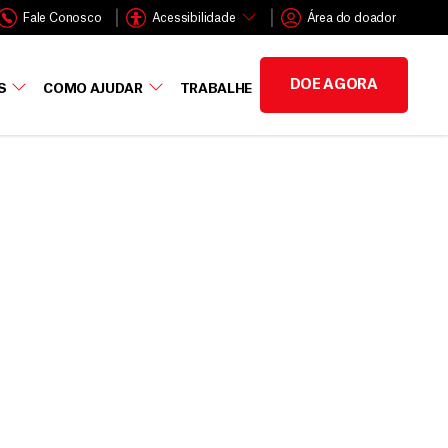
Fale Conosco
Acessibilidade
Área do doador
DOE AGORA
S
COMO AJUDAR
TRABALHE