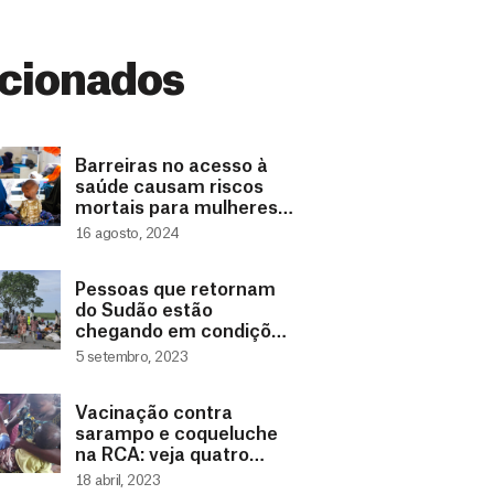
cionados
Barreiras no acesso à
saúde causam riscos
mortais para mulheres e
crianças na Somália
16 agosto, 2024
Pessoas que retornam
do Sudão estão
chegando em condições
de saúde alarmantes
5 setembro, 2023
Vacinação contra
sarampo e coqueluche
na RCA: veja quatro
fases da atuação de
18 abril, 2023