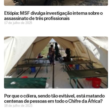
Etiópia: MSF divulga investigação interna sobre o
assassinato de três profissionais
17 de julho de 2025
D
São as
doações
o
constantes
a
de pessoas
ç
como você
Por que o cólera, sendo tão evitável, está matando
que nos
ã
centenas de pessoas em todo o Chifre da África?
D
Você
permitem
o
18 de julho de 2023
pode
o
estar
contribuir
M