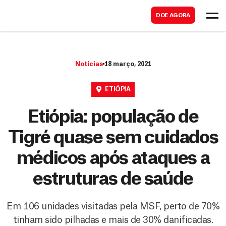
B
s
DOE AGORA
u
c
s
a
c
r
Notícias
18 março, 2021
a
r
ETIÓPIA
Etiópia: população de
Tigré quase sem cuidados
médicos após ataques a
estruturas de saúde
Em 106 unidades visitadas pela MSF, perto de 70%
tinham sido pilhadas e mais de 30% danificadas.