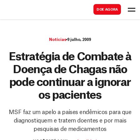
B
s
DOE AGORA
u
c
s
a
c
r
Notícias
9 julho, 2009
a
r
Estratégia de Combate à
Doença de Chagas não
pode continuar a ignorar
os pacientes
MSF faz um apelo a países endêmicos para que
diagnostiquem e tratem doentes e por mais
pesquisas de medicamentos