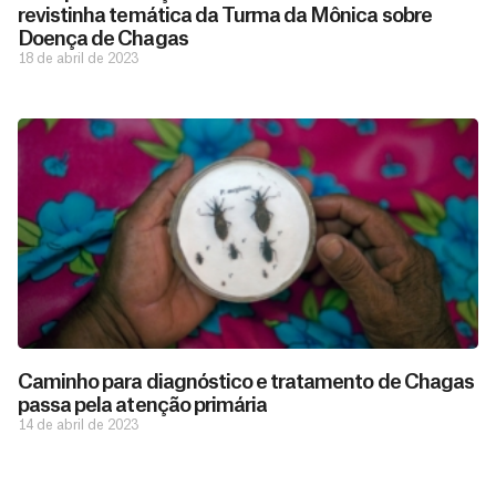
revistinha temática da Turma da Mônica sobre
Doença de Chagas
18 de abril de 2023
D
São as
doações
o
constantes
a
de pessoas
ç
como você
Caminho para diagnóstico e tratamento de Chagas
que nos
ã
passa pela atenção primária
D
Você
permitem
o
14 de abril de 2023
pode
o
estar
contribuir
M
preparados
a
com
e
para salvar
ç
MSF de
vidas em