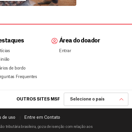
estaques
Área do doador
tícias
Entrar
inião
ários de bordo
rguntas Frequentes
OUTROS SITES MSF
Selecione o país
 de uso
Entre em Contato
o tributária brasileira, goza de isenção com relação aos