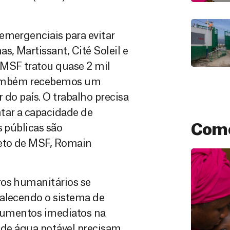
emergenciais para evitar
s, Martissant, Cité Soleil e
 MSF tratou quase 2 mil
Também recebemos um
 do país. O trabalho precisa
tar a capacidade de
Como
s públicas são
jeto de MSF, Romain
ros humanitários se
talecendo o sistema de
 Aumentos imediatos na
s de água potável precisam