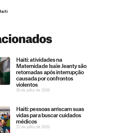
aiti
acionados
Haiti: atividades na
Maternidade Isaïe Jeanty são
retomadas após interrupção
causada por confrontos
violentos
30 de julho de 2026
Haiti: pessoas arriscam suas
vidas para buscar cuidados
médicos
22 de julho de 2026