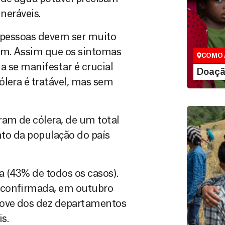
lneráveis.
Doação
São as do
As pessoas devem ser muito
que nos p
vidas em di
bem. Assim que os sintomas
COMO 
a se manifestar é crucial
LE
Doaçã
ólera é tratável, mas sem
ram de cólera, de um total
nto da população do país
a (43% de todos os casos).
 confirmada, em outubro
Doação
nove dos dez departamentos
Você pode
s.
maneiras, 