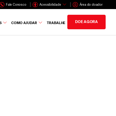
Fale Conosco
Acessibilidade
Área do doador
DOE AGORA
S
COMO AJUDAR
TRABALHE