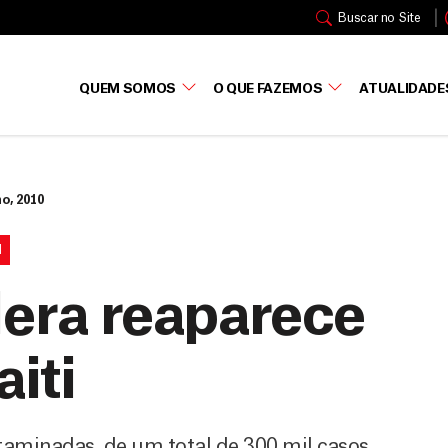
Buscar no Site
QUEM SOMOS
O QUE FAZEMOS
ATUALIDADE
ho, 2010
I
lera reaparece
aiti
aminadas, de um total de 300 mil casos