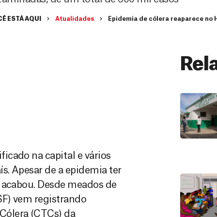
Ê ESTÁ AQUI
Atualidades
Epidemia de cólera reaparece no H
Rel
icado na capital e vários
s. Apesar de a epidemia ter
o acabou. Desde meados de
SF) vem registrando
Cólera (CTCs) da