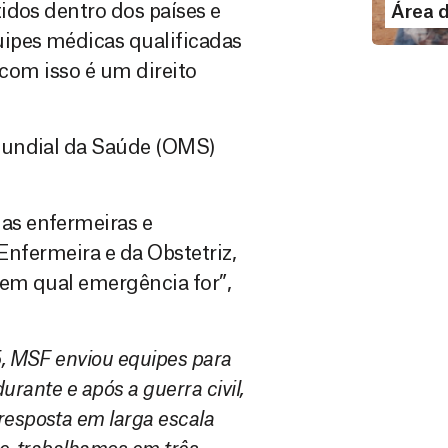
LE
idos dentro dos países e
Área 
ipes médicas qualificadas
 com isso é um direito
Mundial da Saúde (OMS)
as enfermeiras e
Enfermeira e da Obstetriz,
 em qual emergência for”,
, MSF enviou equipes para
rante e após a guerra civil,
esposta em larga escala