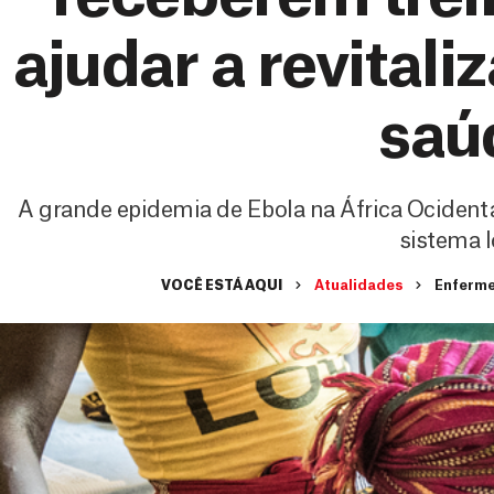
ajudar a revitali
saú
A grande epidemia de Ebola na África Ocidenta
sistema l
VOCÊ ESTÁ AQUI
Atualidades
Enfermei