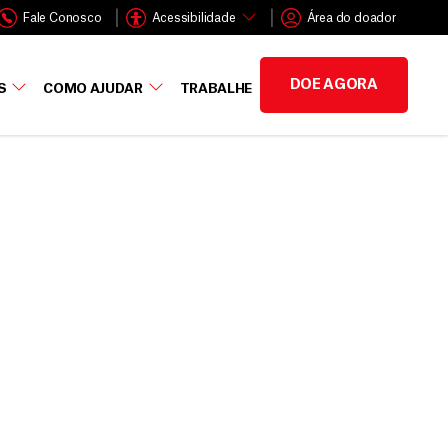
Fale Conosco
Acessibilidade
Área do doador
DOE AGORA
S
COMO AJUDAR
TRABALHE