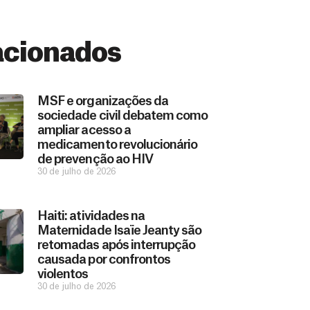
acionados
MSF e organizações da
sociedade civil debatem como
ampliar acesso a
medicamento revolucionário
de prevenção ao HIV
30 de julho de 2026
Haiti: atividades na
Maternidade Isaïe Jeanty são
retomadas após interrupção
causada por confrontos
violentos
30 de julho de 2026