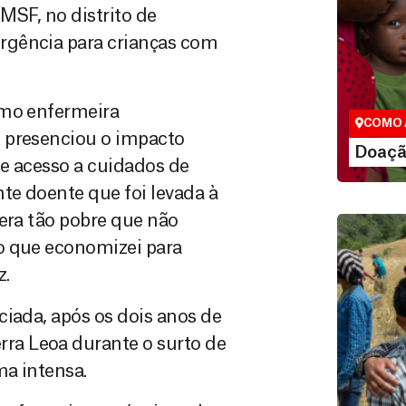
MSF, no distrito de
rgência para crianças com
Doação
São as do
que nos p
vidas em di
omo enfermeira
COMO 
 presenciou o impacto
LE
Doaçã
e acesso a cuidados de
te doente que foi levada à
 era tão pobre que não
o que economizei para
z.
ciada, após os dois anos de
ra Leoa durante o surto de
ma intensa.
Doação