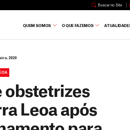
Buscar no Site
QUEM SOMOS
O QUE FAZEMOS
ATUALIDADE
eiro, 2020
LEOA
 obstetrizes
rra Leoa após
inamento para