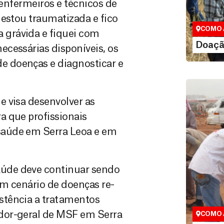
Você pode
 enfermeiros e técnicos de
maneiras, 
 estou traumatizada e fico
valor que de
COMO 
grávida e fiquei com
LE
Doaçã
cessárias disponíveis, os
 doenças e diagnosticar e
 visa desenvolver as
a que profissionais
saúde em Serra Leoa e em
úde deve continuar sendo
um cenário de doenças re-
Área do
stência a tratamentos
Espaço exc
dor-geral de MSF em Serra
COMO 