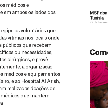
tos médicos e
de em ambos os lados dos
MSF doa 
Tunísia
22 de fevere
egípcios voluntários que
das vítimas nos locais onde
s públicos que recebem
Como
cíficas ou necessidades,
s cirúrgicos, e provê
ntemente, a organização
tos médicos e equipamentos
iro, e ao Hospital Al Arish,
ram realizadas doações de
e médicos que mantém
a.
Doação