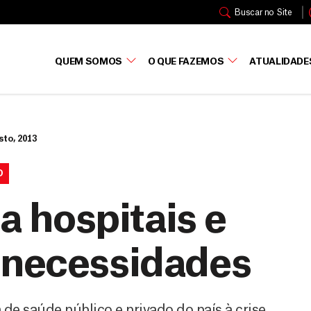
Buscar no Site
QUEM SOMOS
O QUE FAZEMOS
ATUALIDADE
sto, 2013
O
 a hospitais e
 necessidades
e saúde público e privado do país à crise