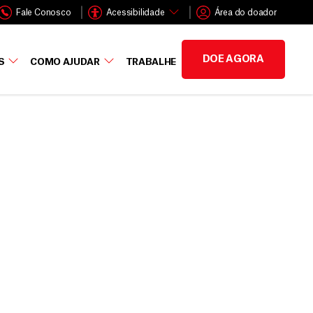
Fale Conosco
Acessibilidade
Área do doador
DOE AGORA
S
COMO AJUDAR
TRABALHE