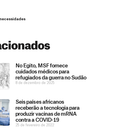
e necessidades
acionados
No Egito, MSF fornece
cuidados médicos para
refugiados da guerra no Sudão
8 de dezembro de 2025
Seis países africanos
receberão a tecnologia para
produzir vacinas de mRNA
contra a COVID-19
25 de fevereiro de 2022