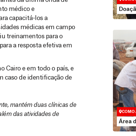
LE
nto médico e
Doaçã
ra capacitá-los a
sidades médicas em campo
u treinamentos para o
para a resposta efetiva em
 Cairo e em todo o país, e
m caso de identificação de
Área do
nte, mantém duas clínicas de
Espaço exc
COMO 
além das atividades de
LE
Área 