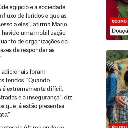
São as do
úde egípcio e a sociedade
que nos p
fluxo de feridos e que as
vidas em di
COMO 
sso a eles”, afirma Mario
LE
Doaçã
m havido uma mobilização
 quanto de organizações da
pazes de responder às
”
 adicionais foram
 os feridos. “Quando
 é extremamente difícil,
tradas e à insegurança”, diz
Doação
os que já estão presentes
Você pode
ta.”
maneiras, 
valor que de
 antes da última onda de
COMO 