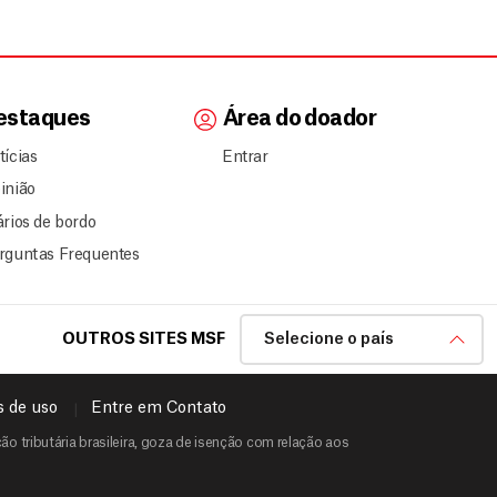
estaques
Área do doador
tícias
Entrar
inião
ários de bordo
rguntas Frequentes
OUTROS SITES MSF
Selecione o país
 de uso
Entre em Contato
o tributária brasileira, goza de isenção com relação aos