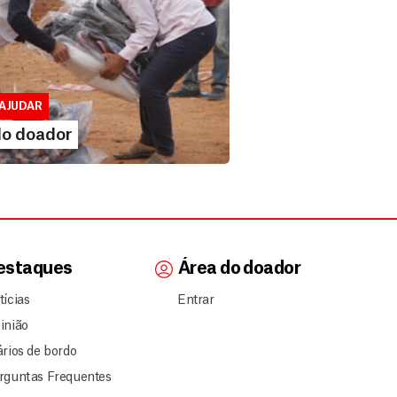
 doador
lusivo para doadores de MSF....
AJUDAR
IA MAIS
do doador
estaques
Área do doador
tícias
Entrar
inião
ários de bordo
rguntas Frequentes