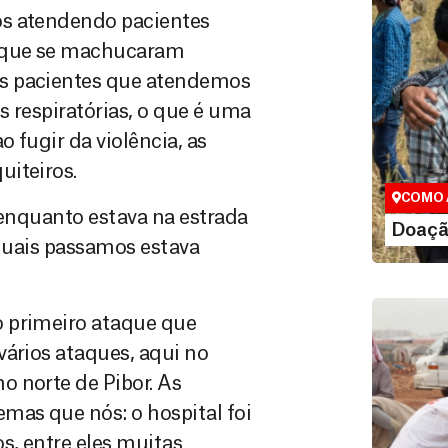
os atendendo pacientes
u que se machucaram
os pacientes que atendemos
s respiratórias, o que é uma
Doação
 fugir da violência, as
Você pode
maneiras, 
uiteiros.
valor que de
COMO 
 enquanto estava na estrada
LE
Doaçã
 quais passamos estava
o primeiro ataque que
vários ataques, aqui no
o norte de Pibor. As
as que nós: o hospital foi
s, entre eles muitas