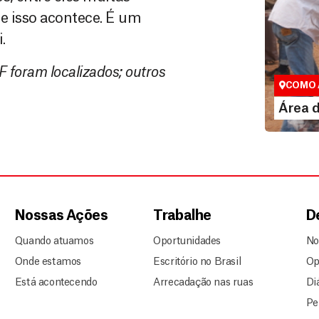
ue isso acontece. É um
.
Área do
 foram localizados; outros
Espaço exc
COMO 
LE
Área 
Nossas Ações
Trabalhe
D
Quando atuamos
Oportunidades
No
Onde estamos
Escritório no Brasil
Op
Está acontecendo
Arrecadação nas ruas
Di
Pe