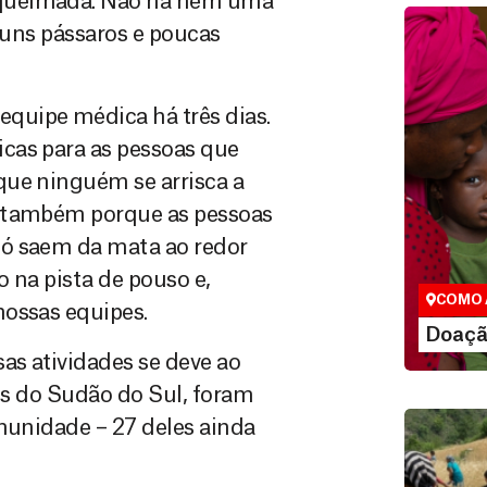
 queimada. Não há nem uma
lguns pássaros e poucas
quipe médica há três dias.
cas para as pessoas que
que ninguém se arrisca a
Doação
s também porque as pessoas
São as do
só saem da mata ao redor
que nos p
 na pista de pouso e,
vidas em di
COMO 
nossas equipes.
LE
Doaçã
as atividades se deve ao
ais do Sudão do Sul, foram
omunidade – 27 deles ainda