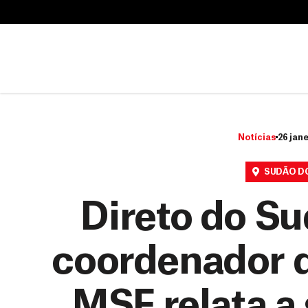
B
u
B
s
u
c
s
a
c
r
a
r
Notícias
26 jane
SUDÃO D
Direto do Su
coordenador d
MSF relata a