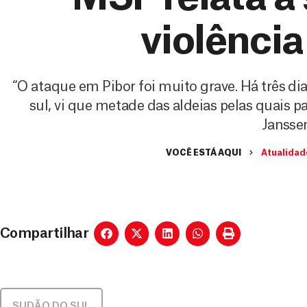
violência
“O ataque em Pibor foi muito grave. Há três di
sul, vi que metade das aldeias pelas quais 
Jansse
VOCÊ ESTÁ AQUI
Atualidad
Compartilhar
SUDÃO DO SUL