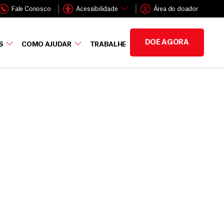
Fale Conosco
Acessibilidade
Área do doador
DOE AGORA
S
COMO AJUDAR
TRABALHE