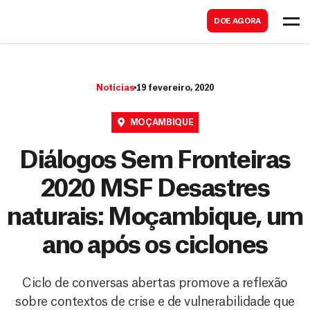
B
s
DOE AGORA
u
c
s
a
c
r
Notícias
19 fevereiro, 2020
a
r
MOÇAMBIQUE
Diálogos Sem Fronteiras
2020 MSF Desastres
naturais: Moçambique, um
ano após os ciclones
Ciclo de conversas abertas promove a reflexão
sobre contextos de crise e de vulnerabilidade que