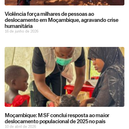
Violência força milhares de pessoas ao
deslocamento em Moçambique, agravando crise
humanitária
16 de junho de 2026
D
São as
doações
o
constantes
a
de pessoas
ç
como você
Moçambique: MSF conclui resposta ao maior
que nos
ã
deslocamento populacional de 2025 no país
D
Você
permitem
o
10 de abril de 2026
pode