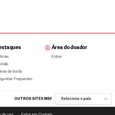
estaques
Área do doador
tícias
Entrar
inião
ários de bordo
rguntas Frequentes
OUTROS SITES MSF
Selecione o país
 de uso
Entre em Contato