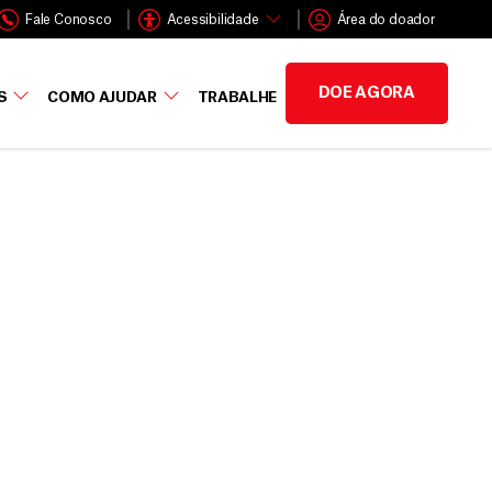
Fale Conosco
Acessibilidade
Área do doador
DOE AGORA
S
COMO AJUDAR
TRABALHE