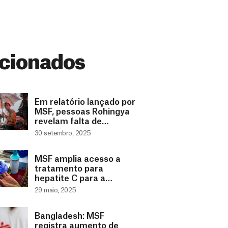
cionados
Em relatório lançado por
MSF, pessoas Rohingya
revelam falta de
perspectiva para o
30 setembro, 2025
futuro
MSF amplia acesso a
tratamento para
hepatite C para a
população Rohingya em
29 maio, 2025
Cox’s Bazar
Bangladesh: MSF
registra aumento de