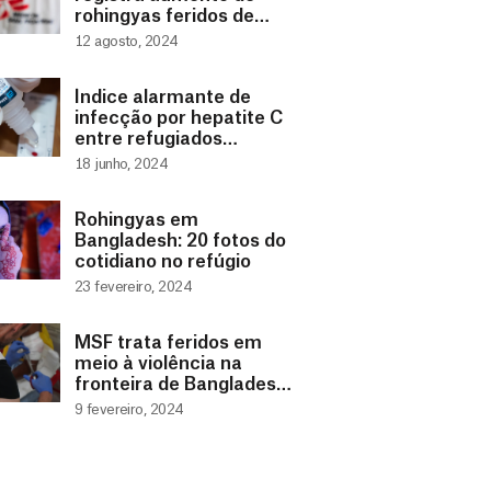
rohingyas feridos de
guerra vindos de
12 agosto, 2024
Mianmar
Índice alarmante de
infecção por hepatite C
entre refugiados
Rohingya em Bangladesh
18 junho, 2024
Rohingyas em
Bangladesh: 20 fotos do
cotidiano no refúgio
23 fevereiro, 2024
MSF trata feridos em
meio à violência na
fronteira de Bangladesh
e Mianmar
9 fevereiro, 2024