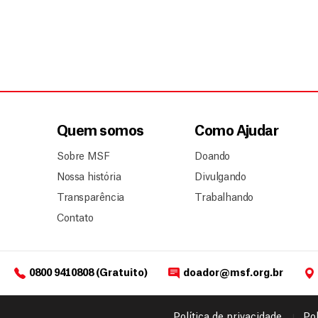
Quem somos
Como Ajudar
Sobre MSF
Doando
Nossa história
Divulgando
Transparência
Trabalhando
Contato
0800 9410808 (Gratuito)
doador@msf.org.br
Política de privacidade
Pol