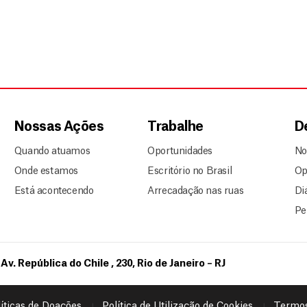
Nossas Ações
Trabalhe
D
Quando atuamos
Oportunidades
No
Onde estamos
Escritório no Brasil
Op
Está acontecendo
Arrecadação nas ruas
Di
Pe
Av. República do Chile , 230, Rio de Janeiro – RJ
íticas de Doações
Política de Utilização de Cookies
Termos