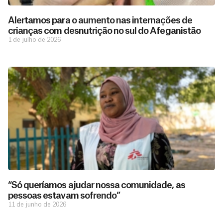
Alertamos para o aumento nas internações de
crianças com desnutrição no sul do Afeganistão
1 de julho de 2026
D
São as
doações
o
constantes
a
de pessoas
ç
como você
“Só queríamos ajudar nossa comunidade, as
que nos
ã
pessoas estavam sofrendo”
D
Você
permitem
o
11 de junho de 2026
pode
o
estar
contribuir
M
preparados
a