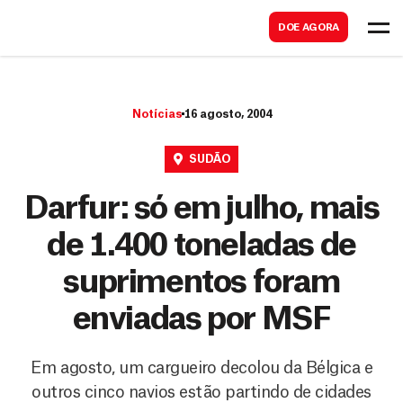
B
s
DOE AGORA
u
c
s
a
c
r
Notícias
16 agosto, 2004
a
r
SUDÃO
Darfur: só em julho, mais
de 1.400 toneladas de
suprimentos foram
enviadas por MSF
Em agosto, um cargueiro decolou da Bélgica e
outros cinco navios estão partindo de cidades