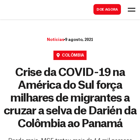
B
s
DOE AGORA
u
c
s
a
c
r
Notícias
9 agosto, 2021
a
r
COLÔMBIA
Crise da COVID-19 na
América do Sul força
milhares de migrantes a
cruzar a selva de Darién da
Colômbia ao Panamá