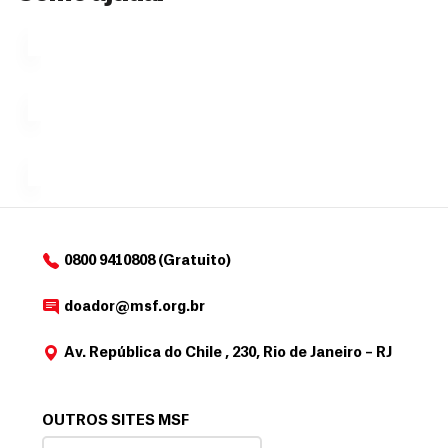
que se
l
n
uma só
tornar...
doação,
i
no valor
c
Á
Espaço
que
exclusivo
a
r
desejar....
para
e
doadores
a
de
MSF....
d
o
d
o
a
0800 9410808 (Gratuito)
d
o
doador@msf.org.br
r
Av. República do Chile , 230, Rio de Janeiro – RJ
OUTROS SITES MSF