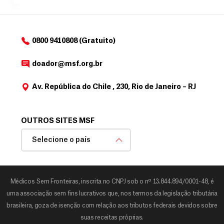
o
d
o
a
0800 9410808 (Gratuito)
d
o
doador@msf.org.br
r
Av. República do Chile , 230, Rio de Janeiro – RJ
OUTROS SITES MSF
Selecione o país
Médicos Sem Fronteiras, inscrita no CNPJ sob o nº 13.844.894/0001-48, é
uma associação sem fins lucrativos que, nos termos da legislação tributária
brasileira, goza de isenção com relação aos tributos federais devidos sobre
suas receitas próprias.