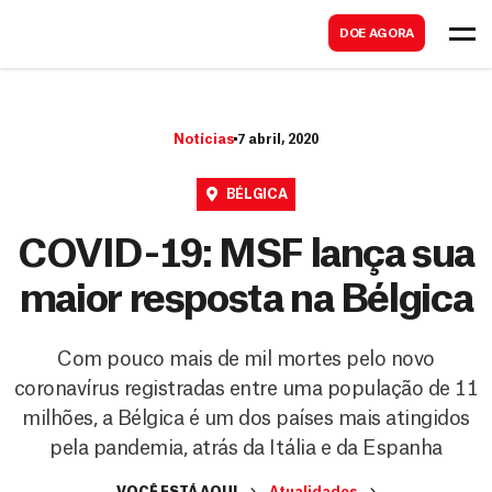
B
s
DOE AGORA
u
c
s
a
c
r
Notícias
7 abril, 2020
a
r
BÉLGICA
COVID-19: MSF lança sua
maior resposta na Bélgica
Com pouco mais de mil mortes pelo novo
coronavírus registradas entre uma população de 11
milhões, a Bélgica é um dos países mais atingidos
pela pandemia, atrás da Itália e da Espanha