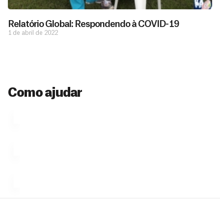
de pessoas
ç
como você
que nos
ã
Relatório Global: Respondendo à COVID-19
D
Você
permitem
o
1 de abril de 2022
pode
o
estar
contribuir
M
preparados
a
com
e
para salvar
ç
MSF de
vidas em
n
diversas
ã
diversos
s
maneiras,
países.
o
inclusive
a
Como ajudar
Veja por
Ú
fazendo
que se
l
n
uma só
tornar...
doação,
i
no valor
c
Á
Espaço
que
exclusivo
a
r
desejar....
para
e
doadores
a
de
MSF....
d
o
d
o
a