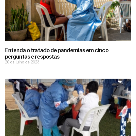
Entenda o tratado de pandemias em cinco
perguntas e respostas
26 de julho de 2023
D
São as
doações
o
constantes
a