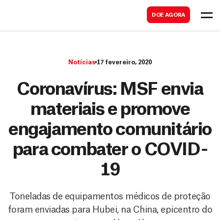
B
s
DOE AGORA
u
c
s
a
c
r
Notícias
17 fevereiro, 2020
a
r
Coronavírus: MSF envia
materiais e promove
engajamento comunitário
para combater o COVID-
19
Toneladas de equipamentos médicos de proteção
foram enviadas para Hubei, na China, epicentro do