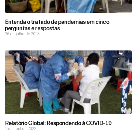
Entenda o tratado de pandemias em cinco
perguntas e respostas
26 de julho de 2023
D
São as
doações
o
constantes
a
de pessoas
ç
como você
que nos
ã
Relatório Global: Respondendo à COVID-19
D
Você
permitem
o
1 de abril de 2022
pode
o
estar
contribuir
M