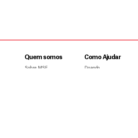
Quem somos
Como Ajudar
Sobre MSF
Doando
Nossa história
Divulgando
Transparência
Trabalhando
Contato
0800 9410808 (Gratuito)
doador@msf.org.br
Política de privacidade
Pol