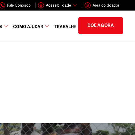
Fale Conosco
Acessibilidade
Área do doador
DOE AGORA
S
COMO AJUDAR
TRABALHE