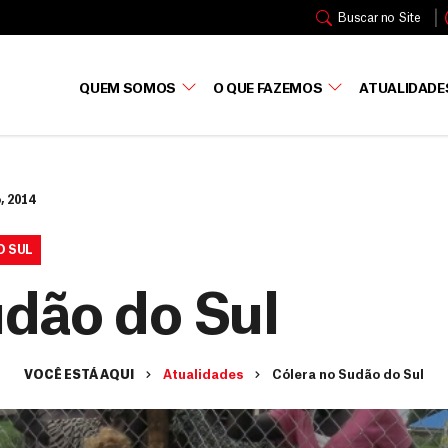
Buscar no Site
QUEM SOMOS
O QUE FAZEMOS
ATUALIDADE
, 2014
O SUL
udão do Sul
VOCÊ ESTÁ AQUI
Atualidades
Cólera no Sudão do Sul