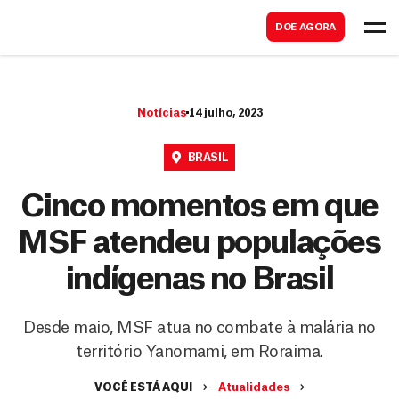
B
s
DOE AGORA
u
c
s
a
c
r
Notícias
14 julho, 2023
a
r
BRASIL
Cinco momentos em que
MSF atendeu populações
indígenas no Brasil
Desde maio, MSF atua no combate à malária no
território Yanomami, em Roraima.
VOCÊ ESTÁ AQUI
Atualidades