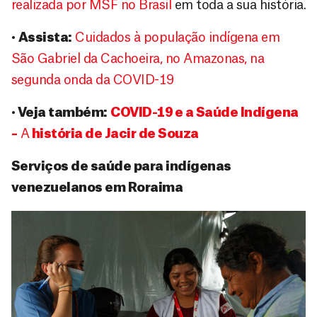
realizada por MSF no Brasil
em toda a sua história.
•
Assista:
Cuidados à população indígena em
São Gabriel da Cachoeira, no Amazonas, na
segunda onda da COVID-19
•
Veja também:
COVID-19 e a Saúde Indígena
–
A
história de Jacir de Souza
Serviços de saúde para indígenas
venezuelanos em Roraima