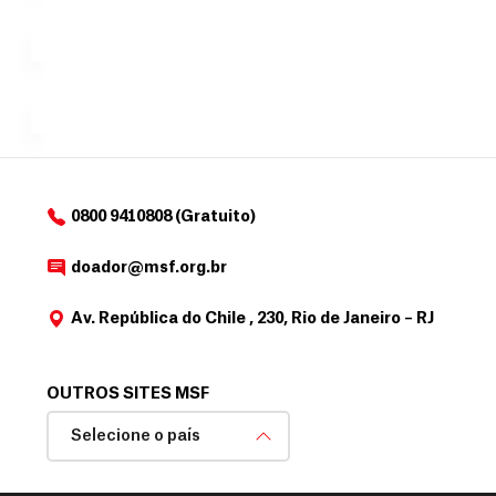
c
Á
Espaço
que
exclusivo
a
r
desejar....
para
e
doadores
a
de
MSF....
d
o
d
o
a
0800 9410808 (Gratuito)
d
o
doador@msf.org.br
r
Av. República do Chile , 230, Rio de Janeiro – RJ
OUTROS SITES MSF
Selecione o país