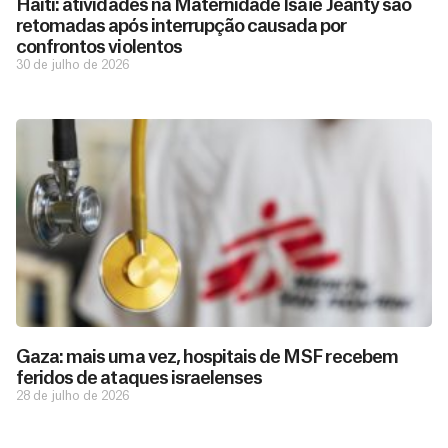
Haiti: atividades na Maternidade Isaïe Jeanty são
retomadas após interrupção causada por
confrontos violentos
30 de julho de 2026
D
São as
doações
o
constantes
a
de pessoas
ç
como você
Gaza: mais uma vez, hospitais de MSF recebem
que nos
ã
feridos de ataques israelenses
D
Você
permitem
o
28 de julho de 2026
pode
o
estar
contribuir
M
preparados
a
com
e
para salvar