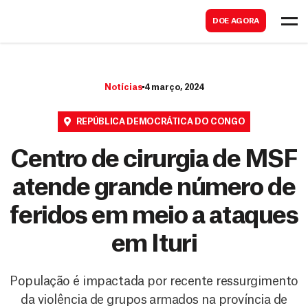
B
s
DOE AGORA
u
c
s
a
c
r
Notícias
4 março, 2024
a
r
REPÚBLICA DEMOCRÁTICA DO CONGO
Centro de cirurgia de MSF
atende grande número de
feridos em meio a ataques
em Ituri
População é impactada por recente ressurgimento
da violência de grupos armados na província de