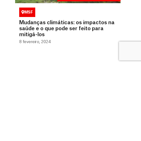
MSF
Mudanças climáticas: os impactos na
saúde e o que pode ser feito para
mitigá-los
8 fevereiro, 2024
0800 9410808 (Gratuito)
doador@msf.org.br
Av. República do Chile , 230, Rio de Janeiro – RJ