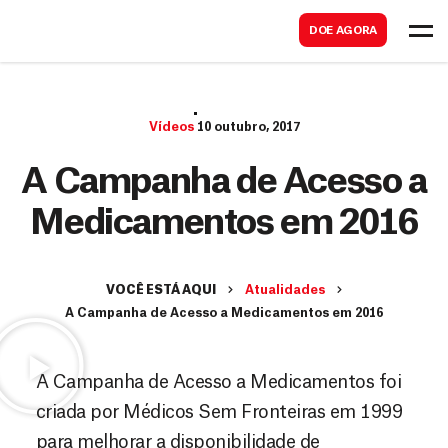
B
s
DOE AGORA
u
c
s
a
c
r
Vídeos
10 outubro, 2017
a
r
A Campanha de Acesso a
Medicamentos em 2016
VOCÊ ESTÁ AQUI
Atualidades
A Campanha de Acesso a Medicamentos em 2016
A Campanha de Acesso a Medicamentos foi
criada por Médicos Sem Fronteiras em 1999
para melhorar a disponibilidade de