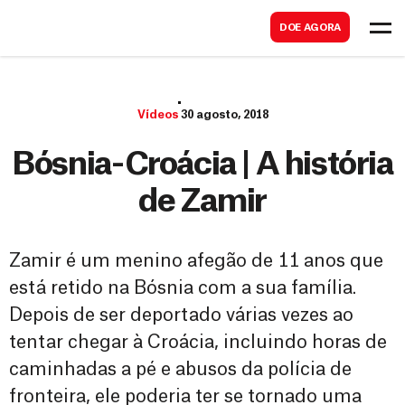
B
s
DOE AGORA
u
c
s
a
c
r
Vídeos
30 agosto, 2018
a
r
Bósnia-Croácia | A história
de Zamir
Zamir é um menino afegão de 11 anos que
está retido na Bósnia com a sua família.
Depois de ser deportado várias vezes ao
tentar chegar à Croácia, incluindo horas de
caminhadas a pé e abusos da polícia de
fronteira, ele poderia ter se tornado uma