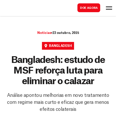
B
s
DOE AGORA
u
c
s
a
c
r
Notícias
23 outubro, 2015
a
r
BANGLADESH
Bangladesh: estudo de
MSF reforça luta para
eliminar o calazar
Análise apontou melhorias em novo tratamento
com regime mais curto e eficaz que gera menos
efeitos colaterais