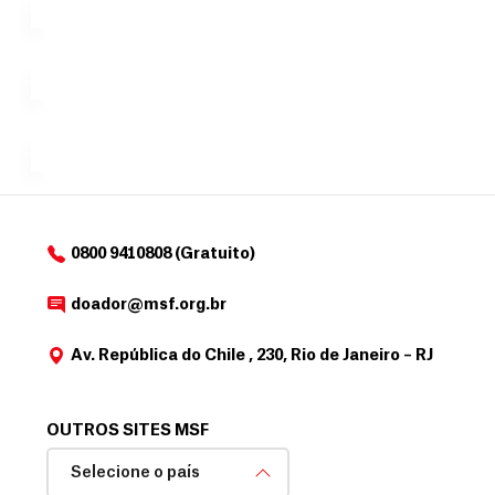
doação,
i
no valor
c
Á
Espaço
que
exclusivo
a
r
desejar....
para
e
doadores
a
de
MSF....
d
o
d
o
a
0800 9410808 (Gratuito)
d
o
doador@msf.org.br
r
Av. República do Chile , 230, Rio de Janeiro – RJ
OUTROS SITES MSF
Selecione o país