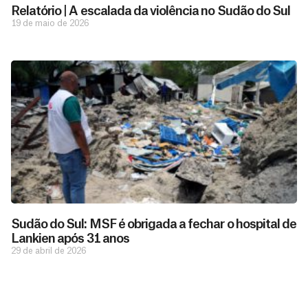
Relatório | A escalada da violência no Sudão do Sul
19 de maio de 2026
D
São as
doações
o
constantes
a
de pessoas
ç
como você
Sudão do Sul: MSF é obrigada a fechar o hospital de
que nos
ã
Lankien após 31 anos
D
Você
permitem
o
29 de abril de 2026
pode
o
estar
contribuir
M
preparados
a
com
e
para salvar
ç
MSF de
vidas em
n
diversas
ã
diversos