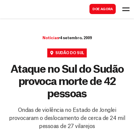
B
s
DOE AGORA
u
c
s
a
c
r
Notícias
4 setembro, 2009
a
r
SUDÃO DO SUL
Ataque no Sul do Sudão
provoca morte de 42
pessoas
Ondas de violência no Estado de Jonglei
provocaram o deslocamento de cerca de 24 mil
pessoas de 27 vilarejos