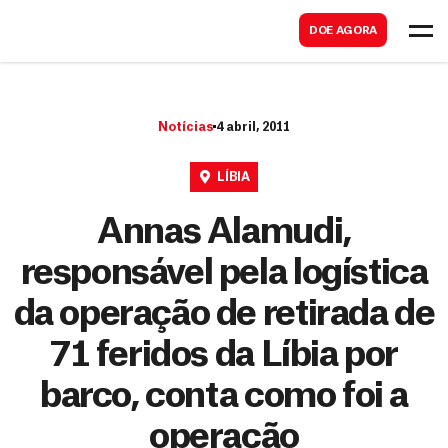
B
s
DOE AGORA
u
c
s
a
c
r
Notícias
4 abril, 2011
a
r
LÍBIA
Annas Alamudi,
responsável pela logística
da operação de retirada de
71 feridos da Líbia por
barco, conta como foi a
operação