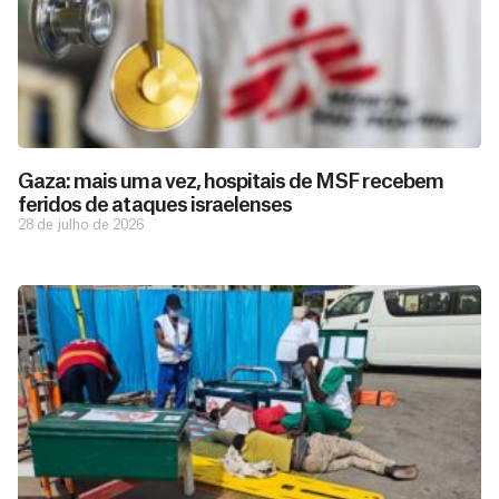
Gaza: mais uma vez, hospitais de MSF recebem
feridos de ataques israelenses
28 de julho de 2026
D
São as
doações
o