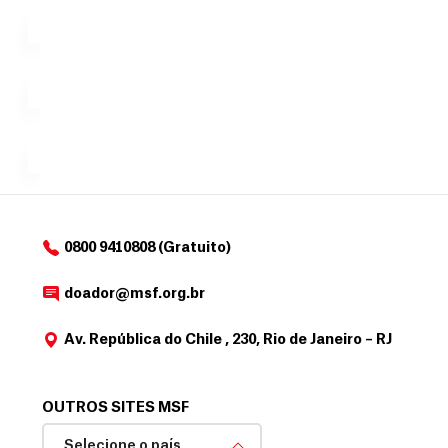
n
uma só
tornar...
doação,
i
no valor
c
Á
Espaço
que
exclusivo
a
r
desejar....
para
e
doadores
a
de
MSF....
d
o
d
o
a
0800 9410808 (Gratuito)
d
o
doador@msf.org.br
r
Av. República do Chile , 230, Rio de Janeiro – RJ
OUTROS SITES MSF
Selecione o país