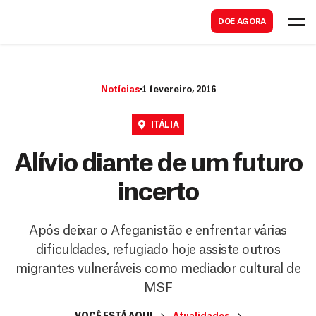
B
s
DOE AGORA
u
c
s
a
c
r
Notícias
1 fevereiro, 2016
a
r
ITÁLIA
Alívio diante de um futuro
incerto
Após deixar o Afeganistão e enfrentar várias
dificuldades, refugiado hoje assiste outros
migrantes vulneráveis como mediador cultural de
MSF