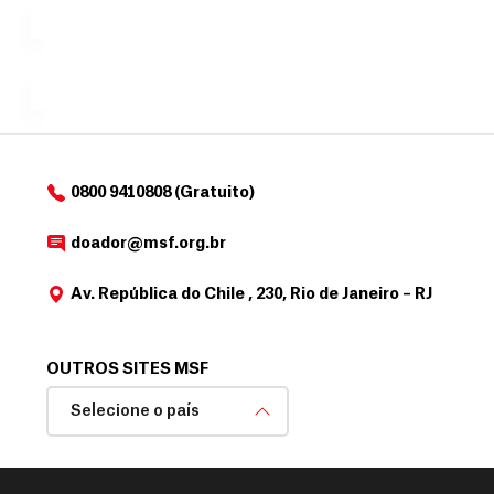
a
r
desejar....
para
e
doadores
a
de
MSF....
d
o
d
o
a
0800 9410808 (Gratuito)
d
o
doador@msf.org.br
r
Av. República do Chile , 230, Rio de Janeiro – RJ
OUTROS SITES MSF
Selecione o país