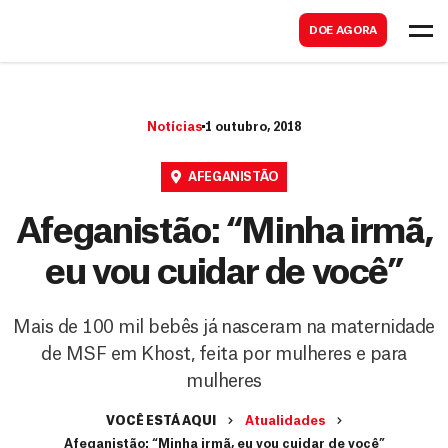
B
s
DOE AGORA
u
c
s
a
c
r
Notícias
1 outubro, 2018
a
r
AFEGANISTÃO
Afeganistão: “Minha irmã,
eu vou cuidar de você”
Mais de 100 mil bebês já nasceram na maternidade
de MSF em Khost, feita por mulheres e para
mulheres
VOCÊ ESTÁ AQUI
Atualidades
Afeganistão: “Minha irmã, eu vou cuidar de você”