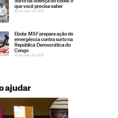
Surto da doença do Ebola: o
que você precisa saber
19 de maio de 2026
Ebola: MSF prepara ação de
emergência contra surto na
República Democrática do
Congo
18 de maio de 2026
 ajudar