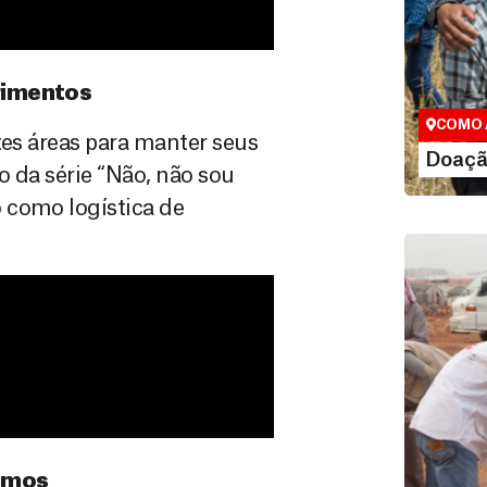
Doação
Você pode
maneiras, 
primentos
valor que de
COMO 
tes áreas para manter seus
LE
Doaçã
o da série “Não, não sou
 como logística de
Área do
jamos