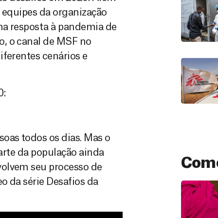
s equipes da organização
 na resposta à pandemia de
o, o canal de MSF no
iferentes cenários e
0:
oas todos os dias. Mas o
parte da população ainda
Como
volvem seu processo de
eo da série Desafios da