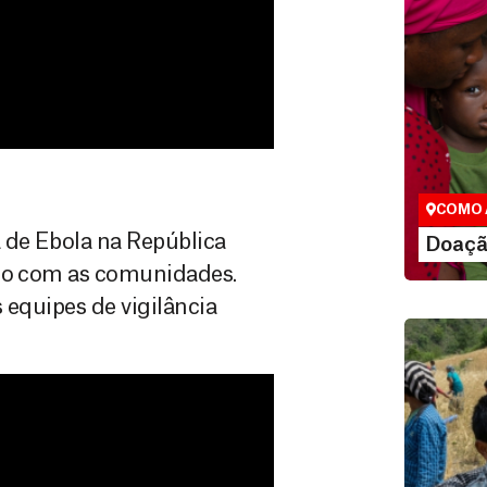
Doação
São as do
que nos p
vidas em di
COMO 
LE
 de Ebola na República
Doaçã
nto com as comunidades.
 equipes de vigilância