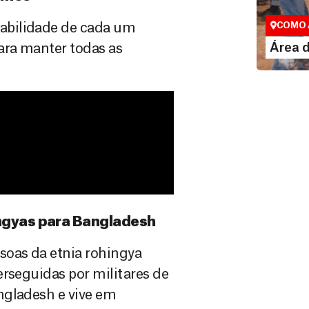
Espaço exc
abilidade de cada um
COMO 
LE
Área 
ara manter todas as
ingyas para Bangladesh
soas da etnia rohingya
erseguidas por militares de
ngladesh e vive em