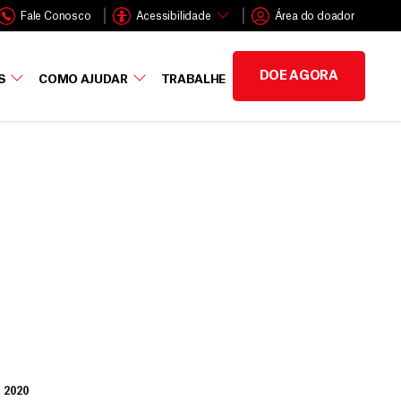
Fale Conosco
Acessibilidade
Área do doador
DOE AGORA
S
COMO AJUDAR
TRABALHE
 2020