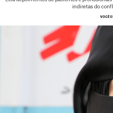
indiretas do conf
VOCÊ E