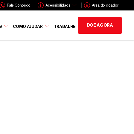
Fale Conosco
Acessibilidade
Área do doador
DOE AGORA
S
COMO AJUDAR
TRABALHE