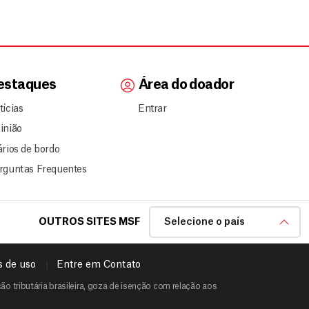
estaques
Área do doador
tícias
Entrar
inião
ários de bordo
rguntas Frequentes
OUTROS SITES MSF
Selecione o país
 de uso
Entre em Contato
o tributária brasileira, goza de isenção com relação aos