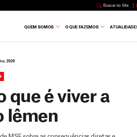
Buscar no Site
QUEM SOMOS
O QUE FAZEMOS
ATUALIDADE
ho, 2020
N
o que é viver a
o Iêmen
 de MSF sobre as consequências diretas e