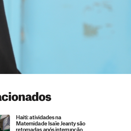
acionados
Haiti: atividades na
Maternidade Isaïe Jeanty são
retomadas após interrupção