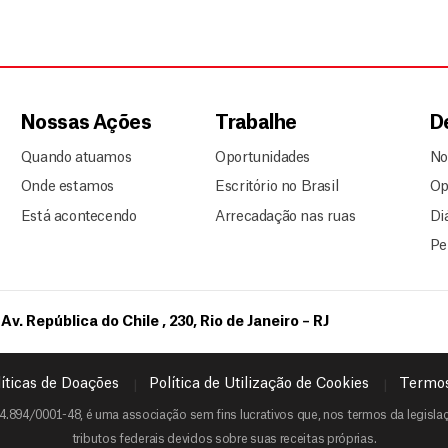
Nossas Ações
Trabalhe
D
Quando atuamos
Oportunidades
No
Onde estamos
Escritório no Brasil
Op
Está acontecendo
Arrecadação nas ruas
Di
Pe
Av. República do Chile , 230, Rio de Janeiro – RJ
íticas de Doações
Política de Utilização de Cookies
Termos
4.894/0001-48, é uma associação sem fins lucrativos que, nos termos da legislaçã
tributos federais devidos sobre suas receitas próprias.