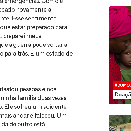
ara emergências. Como é
slocado novamente a
nte. Esse sentimento
o que estar preparado para
, preparei meus
e a guerra pode voltar a
do para trás. É um estado de
Doação
São as do
que nos p
vidas em di
COMO 
fastou pessoas e nos
LE
Doaçã
 minha família duas vezes
. Ele sofreu um acidente
mais andar e faleceu. Um
ida de outro está