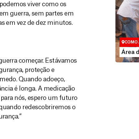
o podemos viver como os
sem guerra, sem partes em
as em vez de dez minutos.
Área do
Espaço exc
COMO 
LE
Área 
 guerra começar. Estávamos
egurança, proteção e
m medo. Quando adoeço,
ância é longa. A medicação
e para nós, espero um futuro
, quando redescobriremos o
urança.”