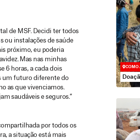
tal de MSF. Decidi ter todos
is ou instalações de saúde
Doação
is próximo, eu poderia
Você pode
maneiras, 
videz. Mas nas minhas
valor que de
COMO 
se 6 horas, a cada dois
LE
Doaçã
os um futuro diferente do
mo as que vivenciamos.
jam saudáveis e seguros.”
compartilhada por todos os
a, a situação está mais