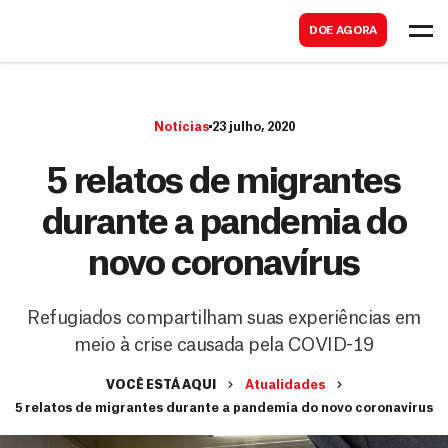
B
s
DOE AGORA
u
c
s
a
c
r
Notícias
23 julho, 2020
a
r
5 relatos de migrantes
durante a pandemia do
novo coronavírus
Refugiados compartilham suas experiências em
meio à crise causada pela COVID-19
VOCÊ ESTÁ AQUI
Atualidades
5 relatos de migrantes durante a pandemia do novo coronavírus