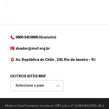
e
doadores
a
de
MSF....
d
o
d
o
a
0800 9410808 (Gratuito)
d
o
doador@msf.org.br
r
Av. República do Chile , 230, Rio de Janeiro – RJ
OUTROS SITES MSF
Selecione o país
Médicos Sem Fronteiras, inscrita no CNPJ sob o nº 13.844.894/0001-48, é