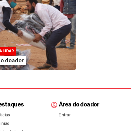
 doador
lusivo para doadores de MSF....
AJUDAR
IA MAIS
do doador
estaques
Área do doador
tícias
Entrar
inião