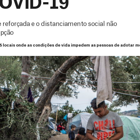
COVID-19
reforçada e o distanciamento social não
opção
5 locais onde as condições de vida impedem as pessoas de adotar 