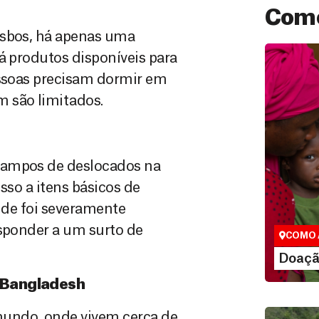
Como
esbos, há apenas uma
á produtos disponíveis para
essoas precisam dormir em
 são limitados.
campos de deslocados na
Doação
esso a itens básicos de
São as do
aúde foi severamente
que nos p
vidas em di
esponder a um surto de
COMO 
LE
Doaçã
 Bangladesh
mundo, onde vivem cerca de