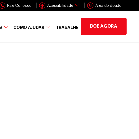
Fale Conosco
Acessibilidade
Área do doador
DOE AGORA
S
COMO AJUDAR
TRABALHE