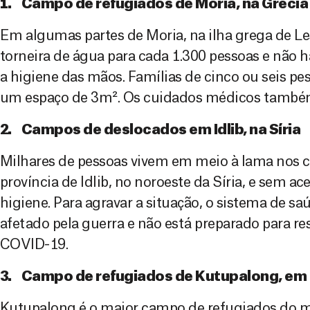
1. Campo de refugiados de Moria, na Grécia
Em algumas partes de Moria, na ilha grega de L
torneira de água para cada 1.300 pessoas e não h
a higiene das mãos. Famílias de cinco ou seis p
um espaço de 3m². Os cuidados médicos também
2. Campos de deslocados em Idlib, na Síria
Milhares de pessoas vivem em meio à lama nos 
província de Idlib, no noroeste da Síria, e sem ac
higiene. Para agravar a situação, o sistema de s
afetado pela guerra e não está preparado para r
COVID-19.
3. Campo de refugiados de Kutupalong, em
Kutupalong é o maior campo de refugiados do 