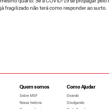
mesmo quarto. Se a COVID-19 se propagar pelo 
já fragilizado não terá como responder ao surto.
Quem somos
Como Ajudar
Sobre MSF
Doando
Nossa história
Divulgando