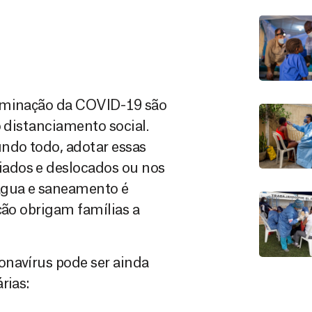
seminação da COVID-19 são
o distanciamento social.
undo todo, adotar essas
ados e deslocados ou nos
água e saneamento é
ção obrigam famílias a
onavírus pode ser ainda
rias: