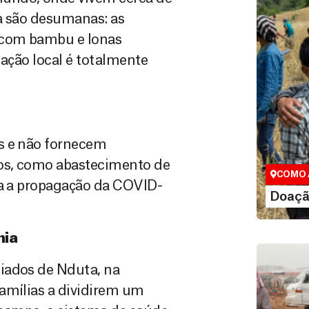
a são desumanas: as
 com bambu e lonas
lação local é totalmente
Doação
Você pode
s e não fornecem
maneiras, 
valor que de
os, como abastecimento de
COMO 
ra a propagação da COVID-
LE
Doaçã
nia
iados de Nduta, na
amílias a dividirem um