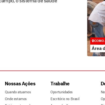
campo, o sistema de saúde
Área do
Espaço exc
COMO 
LE
Área 
Nossas Ações
Trabalhe
D
Quando atuamos
Oportunidades
No
Onde estamos
Escritório no Brasil
Op