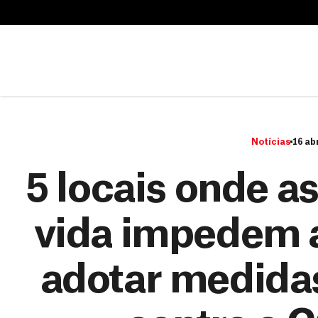
B
u
B
s
u
c
s
a
c
r
a
r
Notícias
16 abr
5 locais onde a
vida impedem 
adotar medida