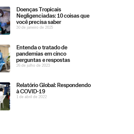
Doenças Tropicais
Negligenciadas: 10 coisas que
você precisa saber
30 de janeiro de 2025
Entenda o tratado de
pandemias em cinco
perguntas e respostas
26 de julho de 2023
Relatório Global: Respondendo
à COVID-19
1 de abril de 2022