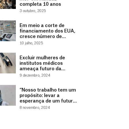
completa 10 anos
3 outubro, 2025
Em meio a corte de
financiamento dos EUA,
cresce número de
crianças em hospitais do
10 julho, 2025
Afeganistão
Excluir mulheres de
institutos médicos
ameaça futuro da
assistência de saúde no
9 dezembro, 2024
Afeganistão
“Nosso trabalho tem um
propósito: levar a
esperança de um futuro
a muitos outros bebês e
8 novembro, 2024
famílias”