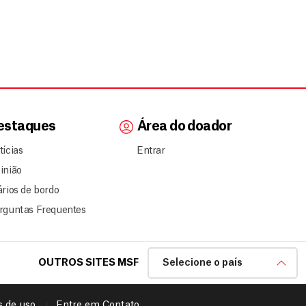
estaques
Área do doador
tícias
Entrar
inião
ários de bordo
rguntas Frequentes
OUTROS SITES MSF
Selecione o país
 de uso
Entre em Contato