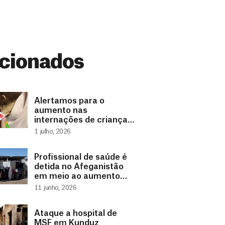
cionados
Alertamos para o
aumento nas
internações de crianças
com desnutrição no sul
1 julho, 2026
do Afeganistão
Profissional de saúde é
detida no Afeganistão
em meio ao aumento
das restrições às
11 junho, 2026
mulheres
Ataque a hospital de
MSF em Kunduz