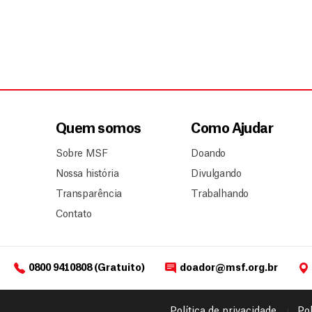
Quem somos
Como Ajudar
Sobre MSF
Doando
Nossa história
Divulgando
Transparência
Trabalhando
Contato
0800 9410808 (Gratuito)
doador@msf.org.br
Política de privacidade
Pol