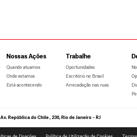
Nossas Ações
Trabalhe
D
Quando atuamos
Oportunidades
No
Onde estamos
Escritório no Brasil
Op
Está acontecendo
Arrecadação nas ruas
Di
Pe
Av. República do Chile , 230, Rio de Janeiro – RJ
íticas de Doações
Política de Utilização de Cookies
Termos