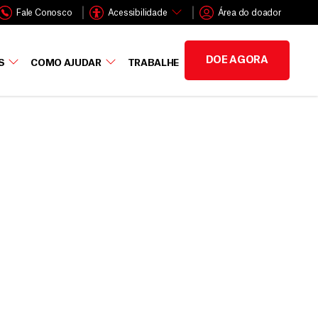
Fale Conosco
Acessibilidade
Área do doador
DOE AGORA
S
COMO AJUDAR
TRABALHE