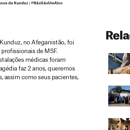
anos de Kunduz | #NãoSãoUmAlvo
Rela
Kunduz, no Afeganistão, foi
profissionais de MSF.
instalações médicas foram
ragédia faz 2 anos, queremos
as, assim como seus pacientes,