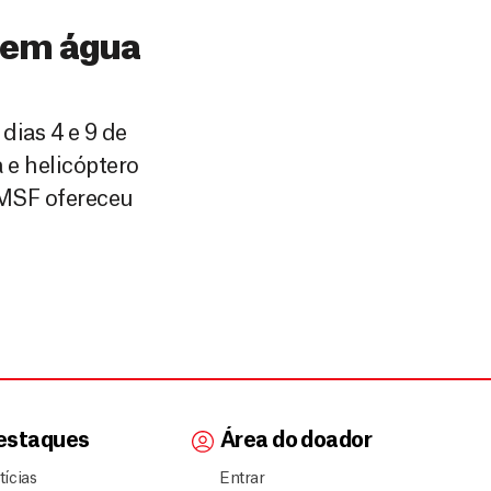
 sem água
dias 4 e 9 de
 e helicóptero
 MSF ofereceu
estaques
Área do doador
tícias
Entrar