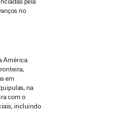
nciadas pela
vanços no
a América
ronteira,
as em
uipulas, na
ira com o
iais, incluindo