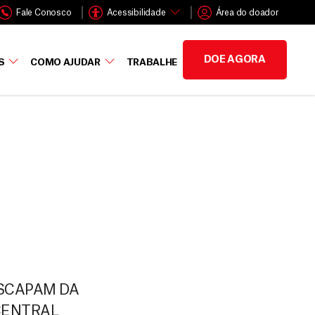
Fale Conosco
Acessibilidade
Área do doador
DOE AGORA
S
COMO AJUDAR
TRABALHE
ESCAPAM DA
CENTRAL