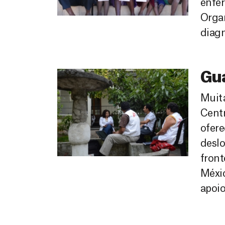
enfer
Organ
diagn
Gu
Muit
Centr
ofere
desl
fron
Méxic
apoio