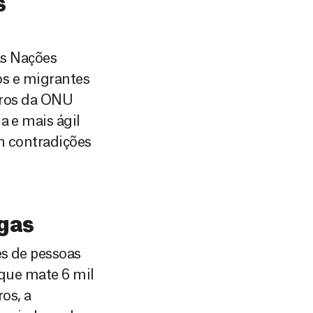
s
as Nações
os e migrantes
bros da ONU
 e mais ágil
m contradições
agas
s de pessoas
 que mate 6 mil
os, a