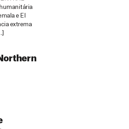
e humanitária
emala e El
ncia extrema
…]
 Northern
e