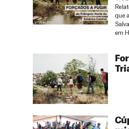
Relat
que a
Salva
em Ho
For
Tri
Cúp