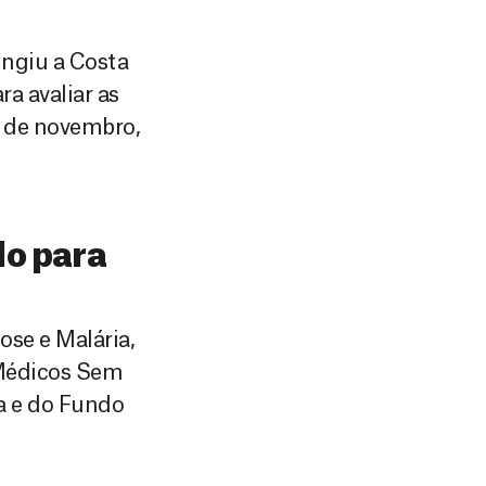
ingiu a Costa
a avaliar as
1 de novembro,
lo para
ose e Malária,
 Médicos Sem
a e do Fundo