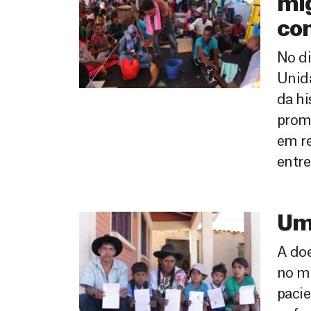
mig
co
No di
Unida
da hi
prom
em r
entre
Um 
A do
no mu
pacie