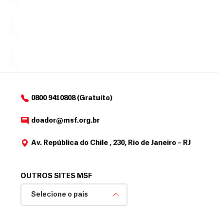
c
Á
Espaço
que
exclusivo
a
r
desejar....
para
e
doadores
a
de
MSF....
d
o
d
o
a
0800 9410808 (Gratuito)
d
o
doador@msf.org.br
r
Av. República do Chile , 230, Rio de Janeiro – RJ
OUTROS SITES MSF
Selecione o país