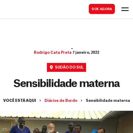
B
s
DOE AGORA
u
c
s
a
c
r
a
r
Rodrigo Cata Preta
7 janeiro, 2022
SUDÃO DO SUL
Sensibilidade materna
VOCÊ ESTÁ AQUI
Diários de Bordo
Sensibilidade materna