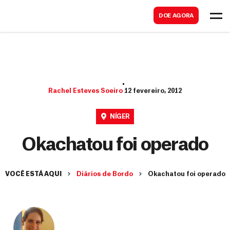
B
s
DOE AGORA
u
c
s
a
c
r
a
r
Rachel Esteves Soeiro
12 fevereiro, 2012
NÍGER
Okachatou foi operado
VOCÊ ESTÁ AQUI
Diários de Bordo
Okachatou foi operado