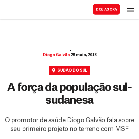
B
s
DOE AGORA
u
c
s
a
c
r
a
r
Diogo Galvão
25 maio, 2018
SUDÃO DO SUL
A força da população sul-
sudanesa
O promotor de saúde Diogo Galvão fala sobre
seu primeiro projeto no terreno com MSF