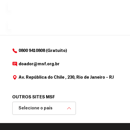
a
r
desejar....
para
e
doadores
a
de
MSF....
d
o
d
o
a
0800 9410808 (Gratuito)
d
o
doador@msf.org.br
r
Av. República do Chile , 230, Rio de Janeiro – RJ
OUTROS SITES MSF
Selecione o país