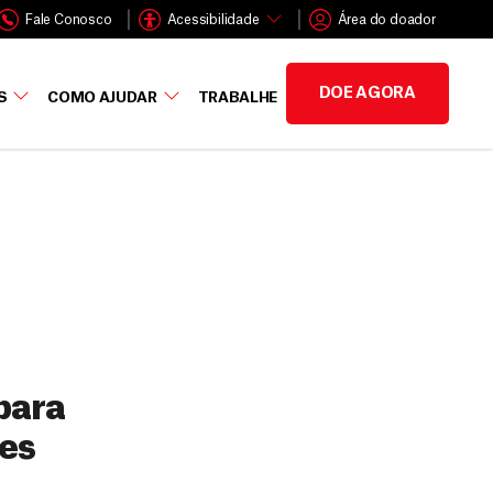
Fale Conosco
Acessibilidade
Área do doador
DOE AGORA
S
COMO AJUDAR
TRABALHE
para
ões