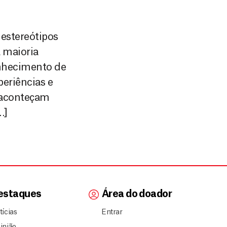
estereótipos
a maioria
onhecimento de
periências e
e aconteçam
…]
estaques
Área do doador
tícias
Entrar