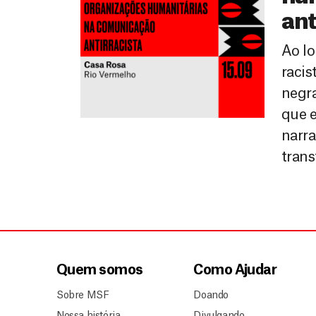
ant
Ao lo
racis
negr
que e
narra
tran
Quem somos
Como Ajudar
Sobre MSF
Doando