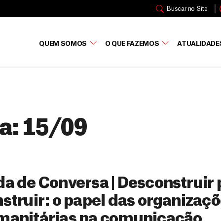
Buscar no Site
QUEM SOMOS
O QUE FAZEMOS
ATUALIDADE
a:
15/09
a de Conversa | Desconstruir 
struir: o papel das organizaç
manitárias na comunicação