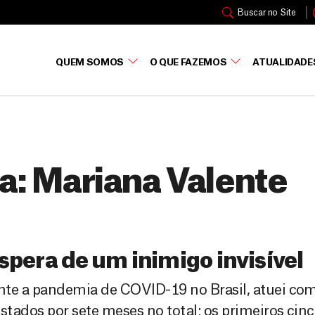
Buscar no Site
QUEM SOMOS
O QUE FAZEMOS
ATUALIDADE
a:
Mariana Valente
spera de um inimigo invisível
nte a pandemia de COVID-19 no Brasil, atuei c
estados por sete meses no total; os primeiros ci