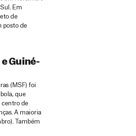
 Sul. Em
reto de
m posto de
 e Guiné-
ras (MSF) foi
bola, que
 centro de
nças. A maioria
ombro). Também