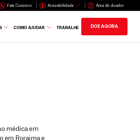
Fale Conosco
Acessibilidade
Área do doador
DOE AGORA
S
COMO AJUDAR
TRABALHE
omo médica em
nco em Roraima e