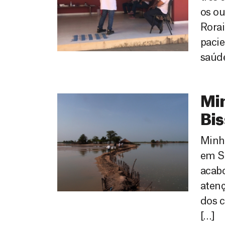
os ou
Rorai
pacie
saúde
Min
Bi
Minha
em Se
acabo
atenç
dos c
[…]