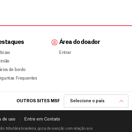
estaques
Área do doador
tícias
Entrar
inião
ários de bordo
rguntas Frequentes
OUTROS SITES MSF
Selecione o país
 de uso
Entre em Contato
o tributária brasileira, goza de isenção com relação aos