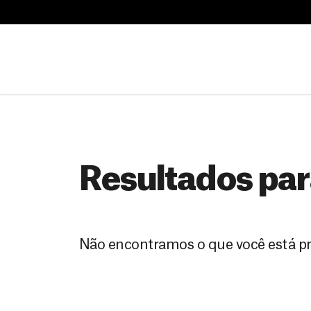
B
u
B
s
u
c
s
a
c
r
a
r
Resultados par
Não encontramos o que você está p