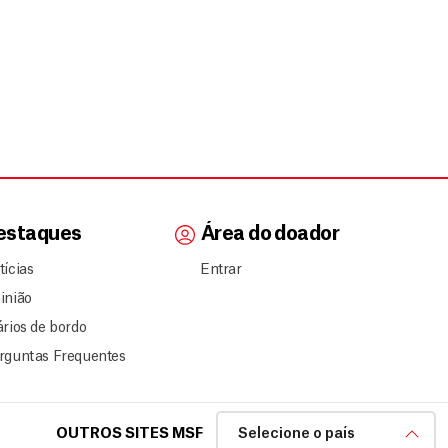
estaques
Área do doador
tícias
Entrar
inião
ários de bordo
rguntas Frequentes
OUTROS SITES MSF
Selecione o país