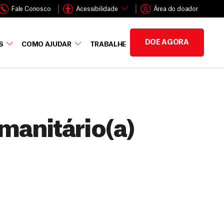
Fale Conosco
Acessibilidade
Área do doador
DOE AGORA
S
COMO AJUDAR
TRABALHE
manitário(a)