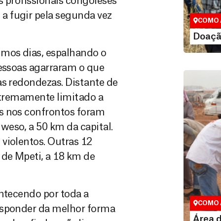
s profissionais congoleses
maneiras, 
valor que de
a fugir pela segunda vez
COMO 
LE
Doaçã
mos dias, espalhando o
pessoas agarraram o que
as redondezas. Distante de
extremamente limitado a
s nos confrontos foram
weso, a 50 km da capital.
violentos. Outras 12
de Mpeti, a 18 km de
Área do
ontecendo por toda a
Espaço exc
COMO 
esponder da melhor forma
LE
Área 