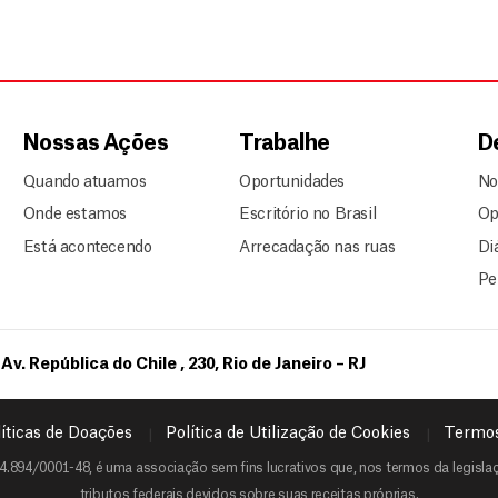
Nossas Ações
Trabalhe
D
Quando atuamos
Oportunidades
No
Onde estamos
Escritório no Brasil
Op
Está acontecendo
Arrecadação nas ruas
Di
Pe
Av. República do Chile , 230, Rio de Janeiro – RJ
íticas de Doações
Política de Utilização de Cookies
Termos
4.894/0001-48, é uma associação sem fins lucrativos que, nos termos da legislaçã
tributos federais devidos sobre suas receitas próprias.