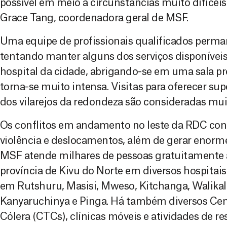
possível em meio a circunstâncias muito difíceis 
Grace Tang, coordenadora geral de MSF.
Uma equipe de profissionais qualificados perma
tentando manter alguns dos serviços disponíveis
hospital da cidade, abrigando-se em uma sala pr
torna-se muito intensa. Visitas para oferecer su
dos vilarejos da redondeza são consideradas mu
Os conflitos em andamento no leste da RDC cont
violência e deslocamentos, além de gerar enor
MSF atende milhares de pessoas gratuitamente 
província de Kivu do Norte em diversos hospitais
em Rutshuru, Masisi, Mweso, Kitchanga, Walikale
Kanyaruchinya e Pinga. Há também diversos Cen
Cólera (CTCs), clínicas móveis e atividades de r