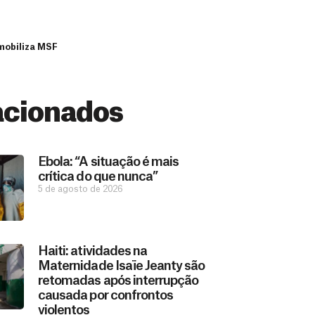
 mobiliza MSF
acionados
Ebola: “A situação é mais
crítica do que nunca”
5 de agosto de 2026
Haiti: atividades na
Maternidade Isaïe Jeanty são
retomadas após interrupção
causada por confrontos
violentos