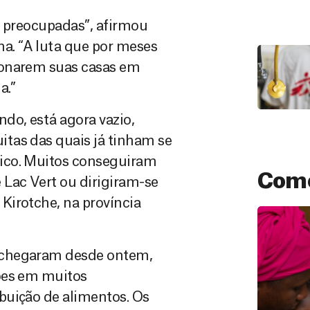
o preocupadas”, afirmou
. “A luta que por meses
donarem suas casas em
a.”
o, está agora vazio,
tas das quais já tinham se
ico. Muitos conseguiram
Como
 Lac Vert ou dirigiram-se
Kirotche, na província
 chegaram desde ontem,
ões em muitos
buição de alimentos. Os