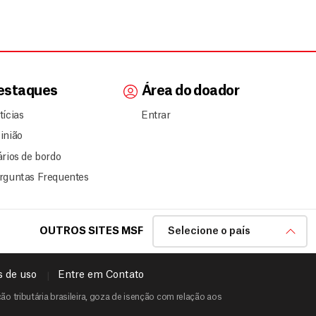
estaques
Área do doador
tícias
Entrar
inião
ários de bordo
rguntas Frequentes
OUTROS SITES MSF
Selecione o país
 de uso
Entre em Contato
o tributária brasileira, goza de isenção com relação aos