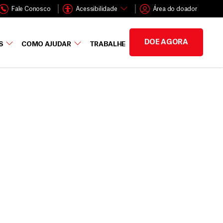
Fale Conosco
Acessibilidade
Área do doador
DOE AGORA
S
COMO AJUDAR
TRABALHE