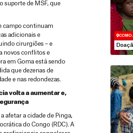
o suporte de MSF, que
Doação
São as do
que nos p
em campo continuam
vidas em di
as adicionais e
COMO 
indo cirurgiões – e
LE
Doaçã
 novos conflitos e
era em Goma está sendo
dida que dezenas de
dade e nas redondezas.
ia volta a aumentar e,
segurança
 afetar a cidade de Pinga,
Doação
mocrática do Congo (RDC). A
Você pode