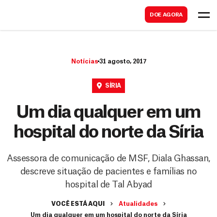
B
s
DOE AGORA
u
c
s
a
c
r
Notícias
31 agosto, 2017
a
r
SÍRIA
Um dia qualquer em um
hospital do norte da Síria
Assessora de comunicação de MSF, Diala Ghassan,
descreve situação de pacientes e famílias no
hospital de Tal Abyad
VOCÊ ESTÁ AQUI
Atualidades
Um dia qualquer em um hospital do norte da Síria