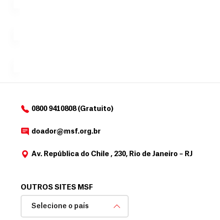
i
no valor
c
Á
Espaço
que
exclusivo
a
r
desejar....
para
e
doadores
a
de
MSF....
d
o
d
o
a
0800 9410808 (Gratuito)
d
o
doador@msf.org.br
r
Av. República do Chile , 230, Rio de Janeiro – RJ
OUTROS SITES MSF
Selecione o país